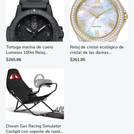
Tortuga marina de cuero
Reloj de cristal ecológico de
Luminox 100m Reloj
cristal de las damas
analógico de cuarzo
ciudadanas, 3 manos,
$265.86
$261.85
resistente al agua
marcadores de números
romanos, dial de nácar
Diwan Gas Racing Simulator
Cockpit con soporte de rueda