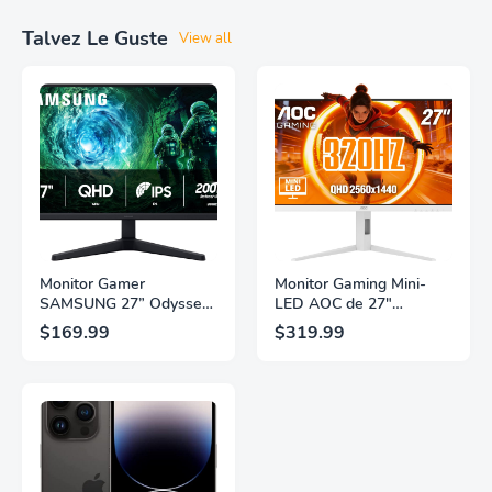
Talvez Le Guste
View all
Monitor Gamer
Monitor Gaming Mini-
SAMSUNG 27” Odyssey
LED AOC de 27"
G5 G53F con Resolución
Pulgadas, QHD
$169.99
$319.99
QHD, HDR10,
2560×1440, 320Hz, 1ms
Frecuencia de
GtG, DisplayHDR, IPS,
Actualización de 200Hz,
Adaptive Sync, HDMI
Panel IPS, AMD
2.1, DisplayPort 1.4,
FreeSync™ Premium,
Soporte Ajustable en
Ecualizador Negro,
Altura, Garantía de 3
Cambio Automático de
Años Sin Puntos
Fuente,
Brillantes, Blanco,