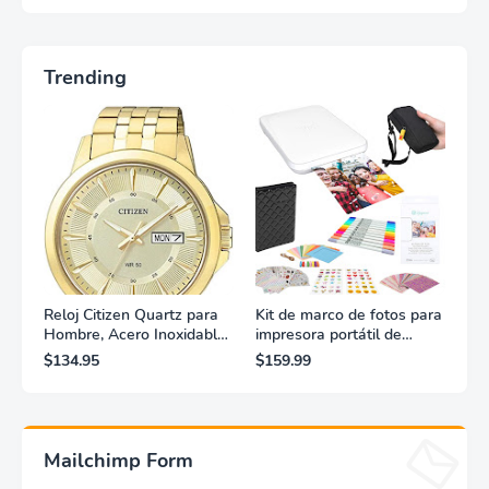
Trending
Reloj Citizen Quartz para
Kit de marco de fotos para
Hombre, Acero Inoxidable,
impresora portátil de
Clásico, Dorado
fotografías y vídeos
$134.95
$159.99
Lifeprint 3x4,5 (blanca)
Mailchimp Form