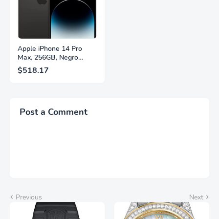
LS27FG532ENXZA
Q27G4SLM/WS
Apple iPhone 14 Pro
Max, 256GB, Negro
Espacial - Desbloqueado
$518.17
(Renovado)
Post a Comment
Previous
Next