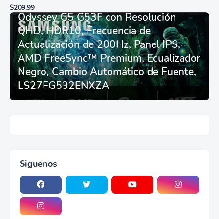
Monitor Gamer SAMSUNG 27”
de carreras plegable y
$209.99
asiento - Logitech
Odyssey G5 G53F con Resolución
G29/920/923/27/25,
QHD, HDR10, Frecuencia de
Thrustmaster
T248/X/T300RS/T150/458/TX
Actualización de 200Hz, Panel IPS,
AMD FreeSync™ Premium, Ecualizador
Negro, Cambio Automático de Fuente,
LS27FG532ENXZA
Siguenos