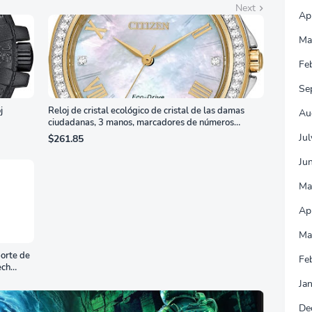
Next
Ap
Ma
Fe
Se
j
Reloj de cristal ecológico de cristal de las damas
Au
ciudadanas, 3 manos, marcadores de números
romanos, dial de nácar
Ju
$261.85
Ju
Ma
Ap
Ma
orte de
Fe
ech
Ja
De