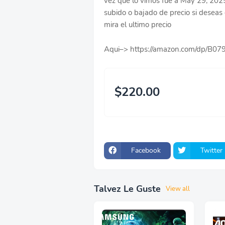
vez que lo vimos fue a May 29, 20
subido o bajado de precio si deseas c
mira el ultimo precio
Aqui–> https://amazon.com/dp/B
$220.00
Facebook
Twitter
Talvez Le Guste
View all