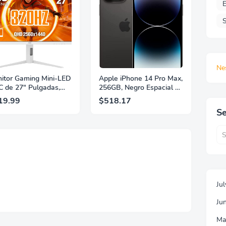
E
S
Ne
itor Gaming Mini-LED
Apple iPhone 14 Pro Max,
 de 27" Pulgadas,
256GB, Negro Espacial -
 2560×1440, 320Hz,
Desbloqueado
19.99
$518.17
 GtG, DisplayHDR,
(Renovado)
Se
, Adaptive Sync, HDMI
 DisplayPort 1.4,
orte Ajustable en
ura, Garantía de 3
s Sin Puntos
llantes, Blanco,
7G4SLM/WS
Ju
Ju
Ma