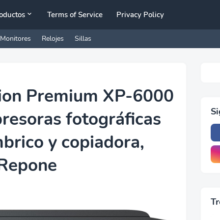
oductos
Terms of Service
Privacy Policy
Monitores
Relojes
Sillas
sion Premium XP-6000
S
resoras fotográficas
mbrico y copiadora,
Repone
Tr