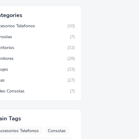
tegories
cesorios Telefonos
(10)
nsolas
(7)
ritorios
(32)
nitores
(28)
lojes
(33)
las
(27)
deo Consolas
(7)
ain Tags
ccesorios Telefonos
Consolas