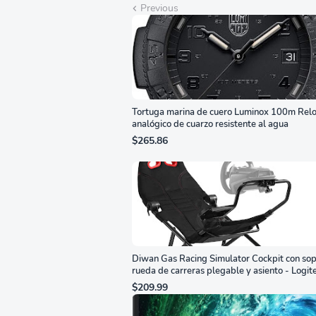
Previous
Tortuga marina de cuero Luminox 100m Relo
analógico de cuarzo resistente al agua
$265.86
Diwan Gas Racing Simulator Cockpit con sop
rueda de carreras plegable y asiento - Logit
G29/920/923/27/25, Thrustmaster
$209.99
T248/X/T300RS/T150/458/TX