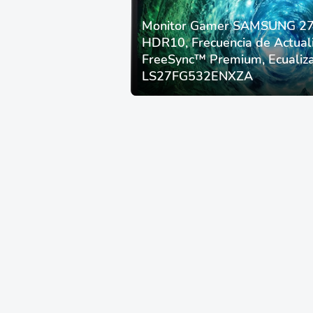
Monitor Gamer SAMSUNG 27”
HDR10, Frecuencia de Actual
FreeSync™ Premium, Ecualiza
LS27FG532ENXZA