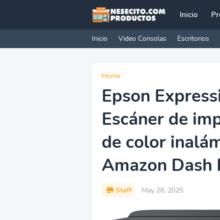
Inicio
Pr
Inicio
Video Consolas
Escritorios
Home
Epson Expres
Escáner de imp
de color inalá
Amazon Dash 
Staff
May 28, 2025