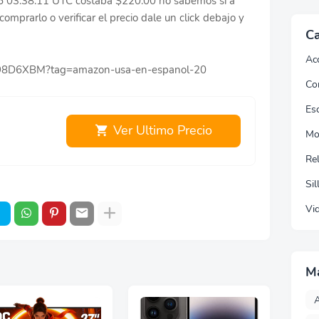
25 03:38:11 UTC costaba $220.00 no sabemos si a
omprarlo o verificar el precio dale un click debajo y
Ca
Ac
0798D6XBM?tag=amazon-usa-en-espanol-20
Co
Esc
Ver Ultimo Precio
Mo
Re
Sil
Vi
M
A