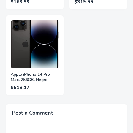
$169.99
$319.99
QHD, HDR10,
2560×1440, 320Hz, 1ms
Frecuencia de
GtG, DisplayHDR, IPS,
Actualización de 200Hz,
Adaptive Sync, HDMI
Panel IPS, AMD
2.1, DisplayPort 1.4,
FreeSync™ Premium,
Soporte Ajustable en
Ecualizador Negro,
Altura, Garantía de 3
Cambio Automático de
Años Sin Puntos
Fuente,
Brillantes, Blanco,
LS27FG532ENXZA
Q27G4SLM/WS
Apple iPhone 14 Pro
Max, 256GB, Negro
Espacial - Desbloqueado
$518.17
(Renovado)
Post a Comment