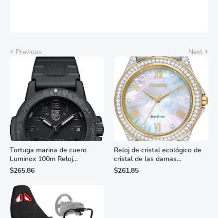
Previous
Next
Tortuga marina de cuero
Reloj de cristal ecológico de
Luminox 100m Reloj
cristal de las damas
analógico de cuarzo
ciudadanas, 3 manos,
$265.86
$261.85
resistente al agua
marcadores de números
romanos, dial de nácar