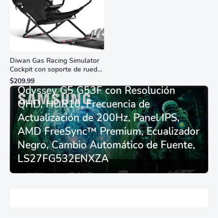
Diwan Gas Racing Simulator
Cockpit con soporte de rueda
Monitor Gamer SAMSUNG 27”
de carreras plegable y
$209.99
asiento - Logitech
Odyssey G5 G53F con Resolución
G29/920/923/27/25,
QHD, HDR10, Frecuencia de
Thrustmaster
T248/X/T300RS/T150/458/TX
Actualización de 200Hz, Panel IPS,
AMD FreeSync™ Premium, Ecualizador
Negro, Cambio Automático de Fuente,
LS27FG532ENXZA