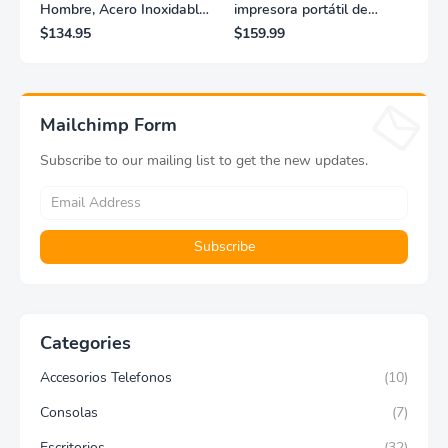
Hombre, Acero Inoxidable,
impresora portátil de
Clásico, Dorado
fotografías y vídeos
$134.95
$159.99
Lifeprint 3x4,5 (blanca)
Mailchimp Form
Subscribe to our mailing list to get the new updates.
Categories
Accesorios Telefonos
(10)
Consolas
(7)
Escritorios
(32)