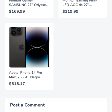
Monitor Gamer
Monitor Gaming Mini-
SAMSUNG 27” Odyssey
LED AOC de 27"
G5 G53F con Resolución
Pulgadas, QHD
$169.99
$319.99
QHD, HDR10,
2560×1440, 320Hz, 1ms
Frecuencia de
GtG, DisplayHDR, IPS,
Actualización de 200Hz,
Adaptive Sync, HDMI
Panel IPS, AMD
2.1, DisplayPort 1.4,
FreeSync™ Premium,
Soporte Ajustable en
Ecualizador Negro,
Altura, Garantía de 3
Cambio Automático de
Años Sin Puntos
Fuente,
Brillantes, Blanco,
LS27FG532ENXZA
Q27G4SLM/WS
Apple iPhone 14 Pro
Max, 256GB, Negro
Espacial - Desbloqueado
$518.17
(Renovado)
Post a Comment