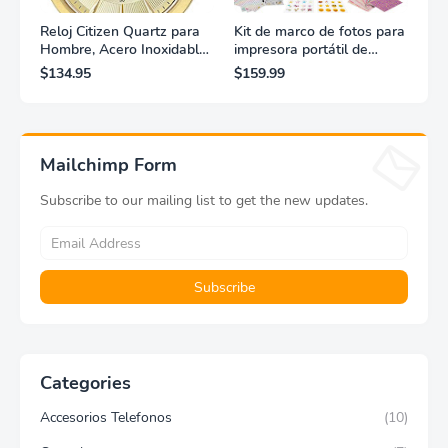
Reloj Citizen Quartz para
Kit de marco de fotos para
Hombre, Acero Inoxidable,
impresora portátil de
Clásico, Dorado
fotografías y vídeos
$134.95
$159.99
Lifeprint 3x4,5 (blanca)
Mailchimp Form
Subscribe to our mailing list to get the new updates.
Categories
Accesorios Telefonos
(10)