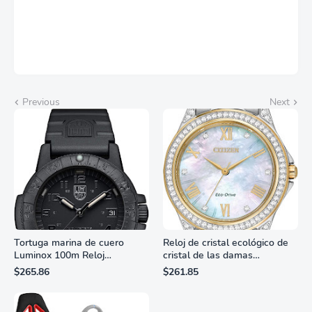
Previous
Next
Tortuga marina de cuero
Reloj de cristal ecológico de
Luminox 100m Reloj
cristal de las damas
analógico de cuarzo
ciudadanas, 3 manos,
$265.86
$261.85
resistente al agua
marcadores de números
romanos, dial de nácar