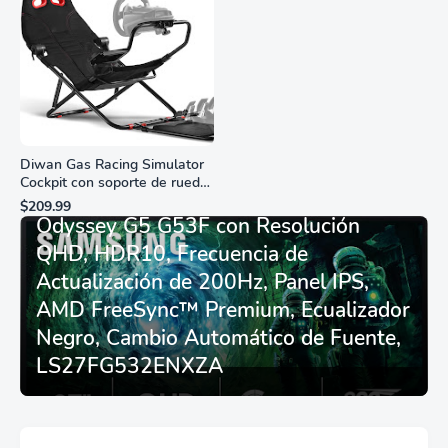
Diwan Gas Racing Simulator
Cockpit con soporte de rueda
Monitor Gamer SAMSUNG 27”
de carreras plegable y
$209.99
asiento - Logitech
Odyssey G5 G53F con Resolución
G29/920/923/27/25,
QHD, HDR10, Frecuencia de
Thrustmaster
T248/X/T300RS/T150/458/TX
Actualización de 200Hz, Panel IPS,
AMD FreeSync™ Premium, Ecualizador
Negro, Cambio Automático de Fuente,
LS27FG532ENXZA