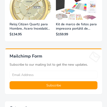
Reloj Citizen Quartz para
Kit de marco de fotos para
Hombre, Acero Inoxidable,
impresora portátil de
Clásico, Dorado
fotografías y vídeos
$134.95
$159.99
Lifeprint 3x4,5 (blanca)
Mailchimp Form
Subscribe to our mailing list to get the new updates.