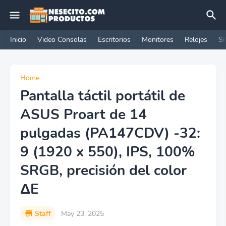
Inicio
Video Consolas
Escritorios
Monitores
Relojes
Si
Home
Pantalla táctil portátil de
ASUS Proart de 14
pulgadas (PA147CDV) -32:
9 (1920 x 550), IPS, 100%
SRGB, precisión del color
ΔE
Staff
May 23, 2025