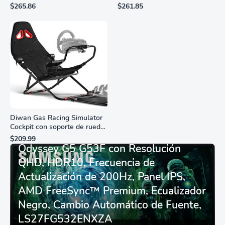
analógico de cuarzo
ciudadanas, 3 manos,
$265.86
$261.85
resistente al agua
marcadores de números
romanos, dial de nácar
Diwan Gas Racing Simulator
Cockpit con soporte de rueda
Monitor Gamer SAMSUNG 27”
de carreras plegable y
$209.99
asiento - Logitech
Odyssey G5 G53F con Resolución
G29/920/923/27/25,
QHD, HDR10, Frecuencia de
Thrustmaster
T248/X/T300RS/T150/458/TX
Actualización de 200Hz, Panel IPS,
AMD FreeSync™ Premium, Ecualizador
Negro, Cambio Automático de Fuente,
LS27FG532ENXZA