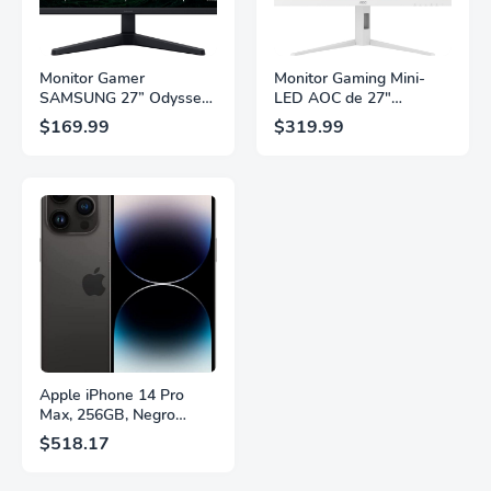
Monitor Gamer
Monitor Gaming Mini-
SAMSUNG 27” Odyssey
LED AOC de 27"
G5 G53F con Resolución
Pulgadas, QHD
$169.99
$319.99
QHD, HDR10,
2560×1440, 320Hz, 1ms
Frecuencia de
GtG, DisplayHDR, IPS,
Actualización de 200Hz,
Adaptive Sync, HDMI
Panel IPS, AMD
2.1, DisplayPort 1.4,
FreeSync™ Premium,
Soporte Ajustable en
Ecualizador Negro,
Altura, Garantía de 3
Cambio Automático de
Años Sin Puntos
Fuente,
Brillantes, Blanco,
LS27FG532ENXZA
Q27G4SLM/WS
Apple iPhone 14 Pro
Max, 256GB, Negro
Espacial - Desbloqueado
$518.17
(Renovado)