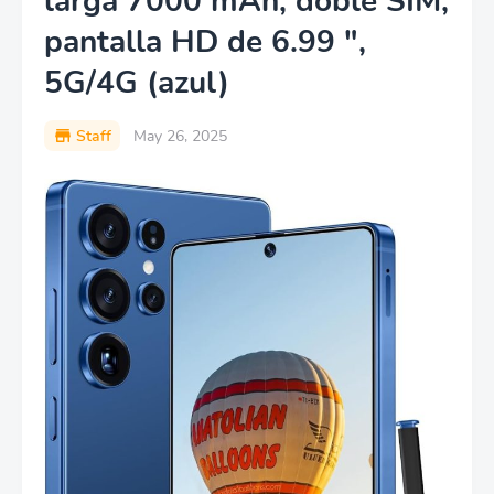
larga 7000 mAh, doble SIM,
pantalla HD de 6.99 ",
5G/4G (azul)
Staff
May 26, 2025