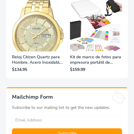
Reloj Citizen Quartz para
Kit de marco de fotos para
Hombre, Acero Inoxidable,
impresora portátil de
Clásico, Dorado
fotografías y vídeos
$134.95
$159.99
Lifeprint 3x4,5 (blanca)
Mailchimp Form
Subscribe to our mailing list to get the new updates.