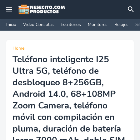
Inicio
Video Consolas
Escritorios
Monitores
Relojes
Si
Home
Teléfono inteligente I25
Ultra 5G, teléfono de
desbloqueo 8+256GB,
Android 14.0, 68+108MP
Zoom Camera, teléfono
móvil con compilación en
pluma, duración de batería