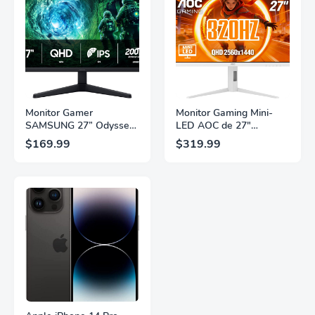
Monitor Gamer
Monitor Gaming Mini-
SAMSUNG 27” Odyssey
LED AOC de 27"
G5 G53F con Resolución
Pulgadas, QHD
$169.99
$319.99
QHD, HDR10,
2560×1440, 320Hz, 1ms
Frecuencia de
GtG, DisplayHDR, IPS,
Actualización de 200Hz,
Adaptive Sync, HDMI
Panel IPS, AMD
2.1, DisplayPort 1.4,
FreeSync™ Premium,
Soporte Ajustable en
Ecualizador Negro,
Altura, Garantía de 3
Cambio Automático de
Años Sin Puntos
Fuente,
Brillantes, Blanco,
LS27FG532ENXZA
Q27G4SLM/WS