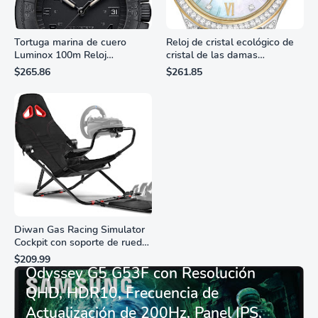
Tortuga marina de cuero
Reloj de cristal ecológico de
Luminox 100m Reloj
cristal de las damas
analógico de cuarzo
ciudadanas, 3 manos,
$265.86
$261.85
resistente al agua
marcadores de números
romanos, dial de nácar
Diwan Gas Racing Simulator
Cockpit con soporte de rueda
Monitor Gamer SAMSUNG 27”
de carreras plegable y
$209.99
asiento - Logitech
Odyssey G5 G53F con Resolución
G29/920/923/27/25,
QHD, HDR10, Frecuencia de
Thrustmaster
T248/X/T300RS/T150/458/TX
Actualización de 200Hz, Panel IPS,