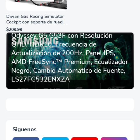
Diwan Gas Racing Simulator
Cockpit con soporte de rueda
Monitor Gamer SAMSUNG 27”
de carreras plegable y
$209.99
asiento - Logitech
Odyssey G5 G53F con Resolución
G29/920/923/27/25,
QHD, HDR10, Frecuencia de
Thrustmaster
T248/X/T300RS/T150/458/TX
Actualización de 200Hz, Panel IPS,
AMD FreeSync™ Premium, Ecualizador
Negro, Cambio Automático de Fuente,
LS27FG532ENXZA
Siguenos