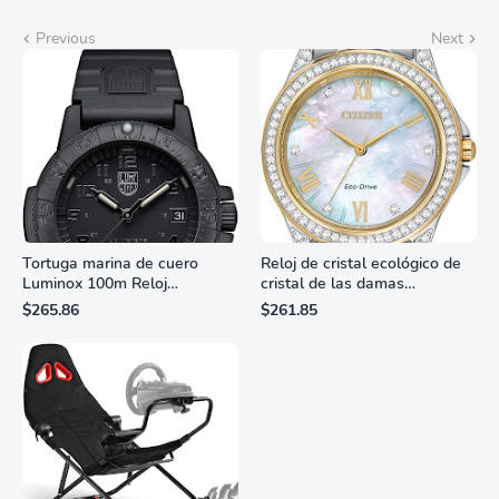
Previous
Next
Tortuga marina de cuero
Reloj de cristal ecológico de
Luminox 100m Reloj
cristal de las damas
analógico de cuarzo
ciudadanas, 3 manos,
$265.86
$261.85
resistente al agua
marcadores de números
romanos, dial de nácar