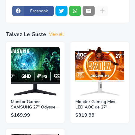
Facebook
Talvez Le Guste
View all
Monitor Gamer
Monitor Gaming Mini-
SAMSUNG 27” Odyssey
LED AOC de 27"
G5 G53F con Resolución
Pulgadas, QHD
$169.99
$319.99
QHD, HDR10,
2560×1440, 320Hz, 1ms
Frecuencia de
GtG, DisplayHDR, IPS,
Actualización de 200Hz,
Adaptive Sync, HDMI
Panel IPS, AMD
2.1, DisplayPort 1.4,