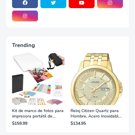
Trending
Kit de marco de fotos para
Reloj Citizen Quartz para
impresora portátil de
Hombre, Acero Inoxidable,
fotografías y vídeos
Clásico, Dorado
$159.99
$134.95
Lifeprint 3x4,5 (blanca)