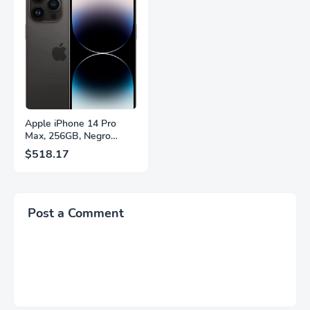
FreeSync™ Premium,
Soporte Ajustable en
Ecualizador Negro,
Altura, Garantía de 3
Cambio Automático de
Años Sin Puntos
Fuente,
Brillantes, Blanco,
LS27FG532ENXZA
Q27G4SLM/WS
Apple iPhone 14 Pro
Max, 256GB, Negro
Espacial - Desbloqueado
$518.17
(Renovado)
Post a Comment