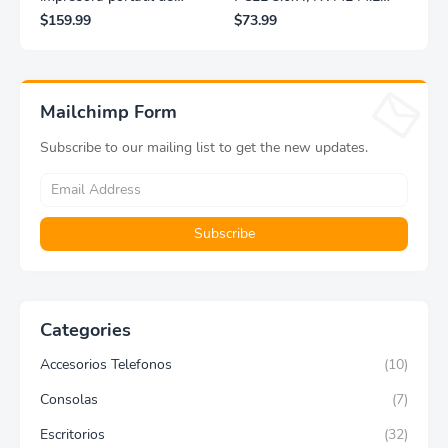
fotografías y vídeos
2280, accionamiento sólido
$159.99
$73.99
Lifeprint 3x4,5 (blanca)
interno, almacenamiento
para PC, computadora
portátil, juegos, etc.,
tecnología HMB,
turbolighter inteligente,
Mailchimp Form
3,500MB/s, velocidad a
MZ-V8V500B/AM
Subscribe to our mailing list to get the new updates.
Categories
Accesorios Telefonos
(10)
Consolas
(7)
Escritorios
(32)