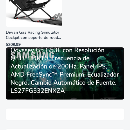
Diwan Gas Racing Simulator
Cockpit con soporte de rueda
Monitor Gamer SAMSUNG 27”
de carreras plegable y
$209.99
asiento - Logitech
Odyssey G5 G53F con Resolución
G29/920/923/27/25,
QHD, HDR10, Frecuencia de
Thrustmaster
T248/X/T300RS/T150/458/TX
Actualización de 200Hz, Panel IPS,
AMD FreeSync™ Premium, Ecualizador
Negro, Cambio Automático de Fuente,
LS27FG532ENXZA