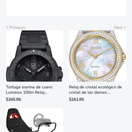
Previous
Next
Tortuga marina de cuero
Reloj de cristal ecológico de
Luminox 100m Reloj
cristal de las damas
analógico de cuarzo
ciudadanas, 3 manos,
$265.86
$261.85
resistente al agua
marcadores de números
romanos, dial de nácar