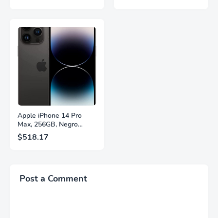
QHD, HDR10,
2560×1440, 320Hz, 1ms
Frecuencia de
GtG, DisplayHDR, IPS,
Actualización de 200Hz,
Adaptive Sync, HDMI
Panel IPS, AMD
2.1, DisplayPort 1.4,
FreeSync™ Premium,
Soporte Ajustable en
Ecualizador Negro,
Altura, Garantía de 3
Cambio Automático de
Años Sin Puntos
Fuente,
Brillantes, Blanco,
LS27FG532ENXZA
Q27G4SLM/WS
Apple iPhone 14 Pro
Max, 256GB, Negro
Espacial - Desbloqueado
$518.17
(Renovado)
Post a Comment