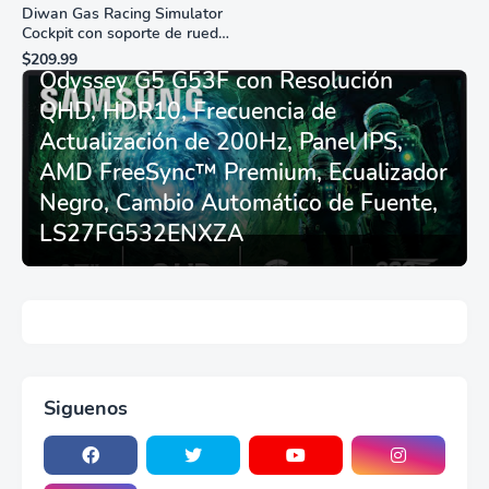
Diwan Gas Racing Simulator
Cockpit con soporte de rueda
Monitor Gamer SAMSUNG 27”
de carreras plegable y
$209.99
asiento - Logitech
Odyssey G5 G53F con Resolución
G29/920/923/27/25,
QHD, HDR10, Frecuencia de
Thrustmaster
T248/X/T300RS/T150/458/TX
Actualización de 200Hz, Panel IPS,
AMD FreeSync™ Premium, Ecualizador
Negro, Cambio Automático de Fuente,
LS27FG532ENXZA
Siguenos