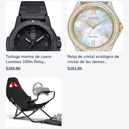
Tortuga marina de cuero
Reloj de cristal ecológico de
Luminox 100m Reloj
cristal de las damas
analógico de cuarzo
ciudadanas, 3 manos,
$265.86
$261.85
resistente al agua
marcadores de números
romanos, dial de nácar