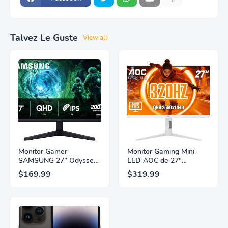
Talvez Le Guste
View all
Monitor Gamer
Monitor Gaming Mini-
SAMSUNG 27” Odyssey
LED AOC de 27"
G5 G53F con Resolución
Pulgadas, QHD
$169.99
$319.99
QHD, HDR10,
2560×1440, 320Hz, 1ms
Frecuencia de
GtG, DisplayHDR, IPS,
Actualización de 200Hz,
Adaptive Sync, HDMI
Panel IPS, AMD
2.1, DisplayPort 1.4,
FreeSync™ Premium,
Soporte Ajustable en
Ecualizador Negro,
Altura, Garantía de 3