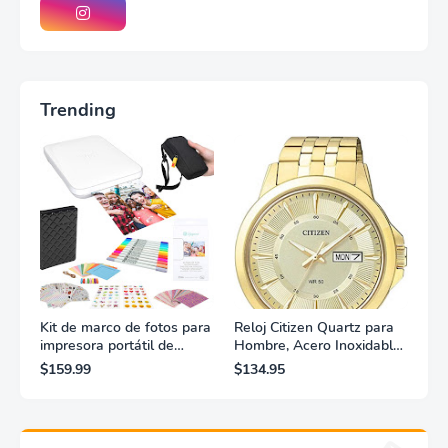
Trending
Kit de marco de fotos para
Reloj Citizen Quartz para
impresora portátil de
Hombre, Acero Inoxidable,
fotografías y vídeos
Clásico, Dorado
$159.99
$134.95
Lifeprint 3x4,5 (blanca)