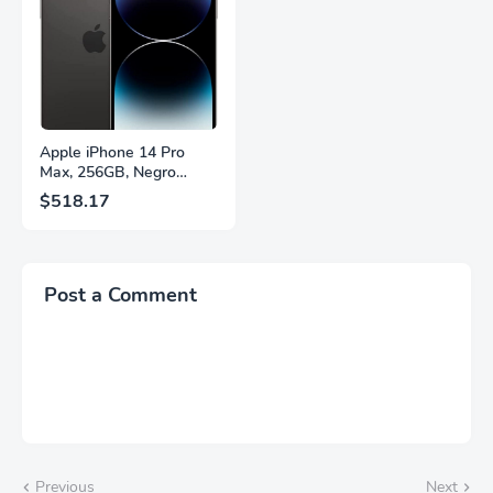
Cambio Automático de
Años Sin Puntos
Fuente,
Brillantes, Blanco,
LS27FG532ENXZA
Q27G4SLM/WS
Apple iPhone 14 Pro
Max, 256GB, Negro
Espacial - Desbloqueado
$518.17
(Renovado)
Post a Comment
Previous
Next