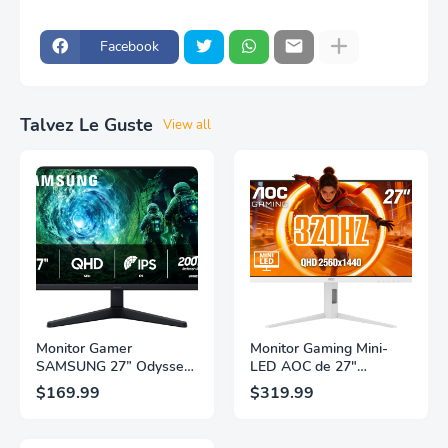
Facebook
Talvez Le Guste
View all
Monitor Gamer
Monitor Gaming Mini-
SAMSUNG 27” Odyssey
LED AOC de 27"
G5 G53F con Resolución
Pulgadas, QHD
$169.99
$319.99
QHD, HDR10,
2560×1440, 320Hz, 1ms
Frecuencia de
GtG, DisplayHDR, IPS,
Actualización de 200Hz,
Adaptive Sync, HDMI