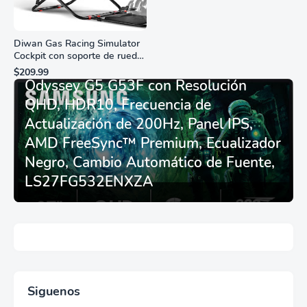
Diwan Gas Racing Simulator
Cockpit con soporte de rueda
Monitor Gamer SAMSUNG 27”
de carreras plegable y
$209.99
asiento - Logitech
Odyssey G5 G53F con Resolución
G29/920/923/27/25,
QHD, HDR10, Frecuencia de
Thrustmaster
T248/X/T300RS/T150/458/TX
Actualización de 200Hz, Panel IPS,
AMD FreeSync™ Premium, Ecualizador
Negro, Cambio Automático de Fuente,
LS27FG532ENXZA
Siguenos