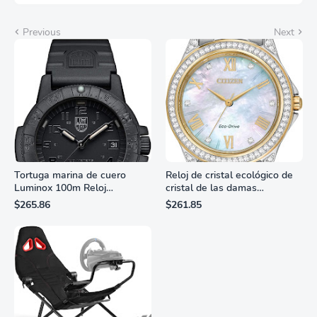
Previous
Next
Tortuga marina de cuero
Reloj de cristal ecológico de
Luminox 100m Reloj
cristal de las damas
analógico de cuarzo
ciudadanas, 3 manos,
$265.86
$261.85
resistente al agua
marcadores de números
romanos, dial de nácar