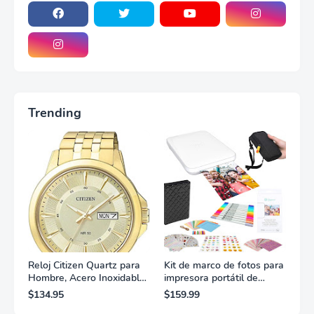
Trending
Reloj Citizen Quartz para
Kit de marco de fotos para
Hombre, Acero Inoxidable,
impresora portátil de
Clásico, Dorado
fotografías y vídeos
$134.95
$159.99
Lifeprint 3x4,5 (blanca)