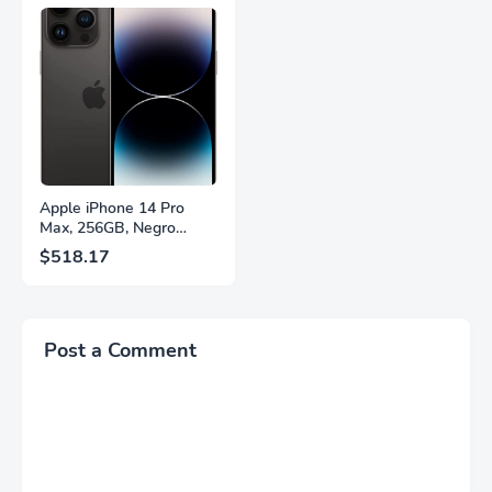
Panel IPS, AMD
2.1, DisplayPort 1.4,
FreeSync™ Premium,
Soporte Ajustable en
Ecualizador Negro,
Altura, Garantía de 3
Cambio Automático de
Años Sin Puntos
Fuente,
Brillantes, Blanco,
LS27FG532ENXZA
Q27G4SLM/WS
Apple iPhone 14 Pro
Max, 256GB, Negro
Espacial - Desbloqueado
$518.17
(Renovado)
Post a Comment