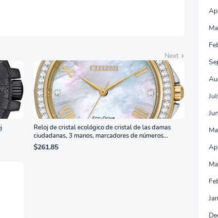
Ap
Ma
Fe
Next
Se
Au
Ju
Ju
j
Reloj de cristal ecológico de cristal de las damas
Ma
ciudadanas, 3 manos, marcadores de números
romanos, dial de nácar
Ap
$261.85
Ma
Fe
Ja
De