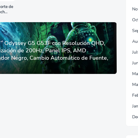
orte de
No
ech
Oc
Se
Au
 Odyssey G5 G53F con Resolución QHD,
ización de 200Hz, Panel IPS, AMD
Ju
dor Negro, Cambio Automático de Fuente,
Ju
Ma
Ma
Fe
Ja
De