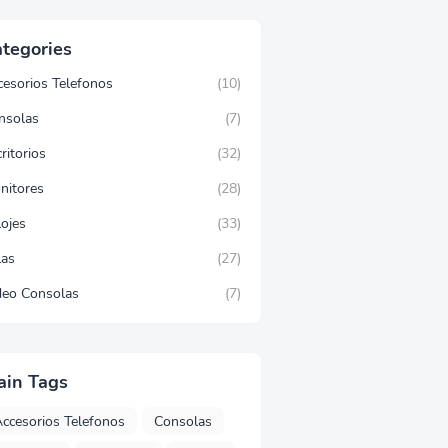
tegories
cesorios Telefonos
(10)
nsolas
(7)
ritorios
(32)
nitores
(28)
lojes
(33)
las
(27)
deo Consolas
(7)
ain Tags
ccesorios Telefonos
Consolas