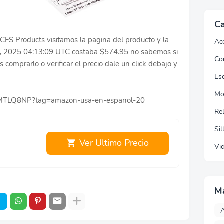
Ca
CFS Products visitamos la pagina del producto y la
Ac
03, 2025 04:13:09 UTC costaba $574.95 no sabemos si
Co
 comprarlo o verificar el precio dale un click debajo y
Esc
Mo
07MTLQ8NP?tag=amazon-usa-en-espanol-20
Re
Sil
Ver Ultimo Precio
Vi
M
A