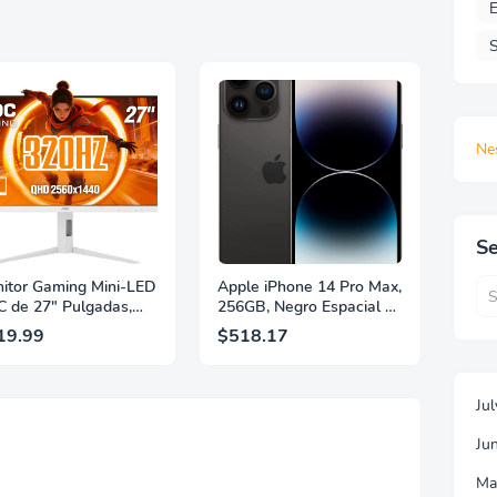
E
S
Ne
Se
itor Gaming Mini-LED
Apple iPhone 14 Pro Max,
 de 27" Pulgadas,
256GB, Negro Espacial -
 2560×1440, 320Hz,
Desbloqueado
19.99
$518.17
 GtG, DisplayHDR,
(Renovado)
, Adaptive Sync, HDMI
 DisplayPort 1.4,
Ju
orte Ajustable en
ura, Garantía de 3
Ju
s Sin Puntos
llantes, Blanco,
Ma
7G4SLM/WS