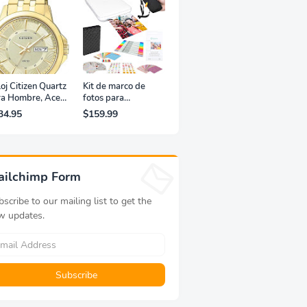
oj Citizen Quartz
Kit de marco de
ra Hombre, Acero
fotos para
xidable, Clásico,
impresora portátil
34.95
$159.99
rado
de fotografías y
vídeos Lifeprint
3x4,5 (blanca)
ailchimp Form
scribe to our mailing list to get the
w updates.