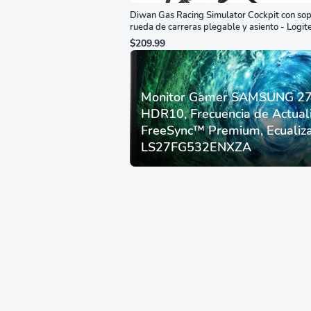
Diwan Gas Racing Simulator Cockpit con sop
rueda de carreras plegable y asiento - Logit
G29/920/923/27/25, Thrustmaster
$209.99
T248/X/T300RS/T150/458/TX
Monitor Gamer SAMSUNG 27”
HDR10, Frecuencia de Actual
FreeSync™ Premium, Ecualiza
LS27FG532ENXZA