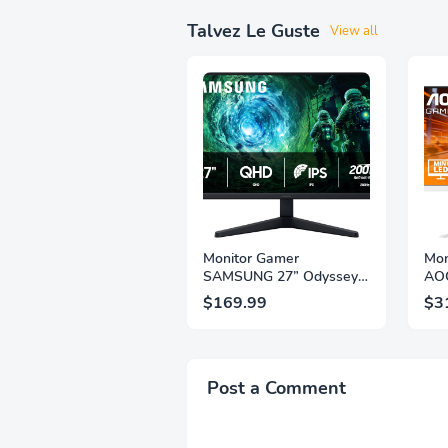
Talvez Le Guste
View all
Monitor Gamer
Mon
SAMSUNG 27” Odyssey
AOC
G5 G53F con Resolución
QHD
$169.99
$3
QHD, HDR10, Frecuencia
1ms
de Actualización de
IPS
200Hz, Panel IPS, AMD
2.1,
FreeSync™ Premium,
Sop
Ecualizador Negro,
Alt
Post a Comment
Cambio Automático de
Año
Fuente,
Bri
LS27FG532ENXZA
Q2