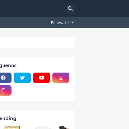
Follow Us
iguenos
ending