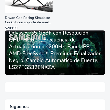
Diwan Gas Racing Simulator
Cockpit con soporte de rueda
Monitor Gamer SAMSUNG 27”
de carreras plegable y
$209.99
asiento - Logitech
Odyssey G5 G53F con Resolución
G29/920/923/27/25,
QHD, HDR10, Frecuencia de
Thrustmaster
T248/X/T300RS/T150/458/TX
Actualización de 200Hz, Panel IPS,
AMD FreeSync™ Premium, Ecualizador
Negro, Cambio Automático de Fuente,
LS27FG532ENXZA
Siguenos