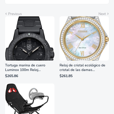
Previous
Next
Tortuga marina de cuero
Reloj de cristal ecológico de
Luminox 100m Reloj
cristal de las damas
analógico de cuarzo
ciudadanas, 3 manos,
$265.86
$261.85
resistente al agua
marcadores de números
romanos, dial de nácar