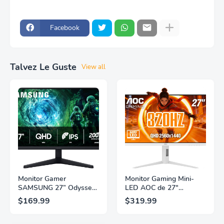
Facebook
Talvez Le Guste
View all
Monitor Gamer
Monitor Gaming Mini-
SAMSUNG 27” Odyssey
LED AOC de 27"
G5 G53F con Resolución
Pulgadas, QHD
$169.99
$319.99
QHD, HDR10,
2560×1440, 320Hz, 1ms
Frecuencia de
GtG, DisplayHDR, IPS,
Actualización de 200Hz,
Adaptive Sync, HDMI