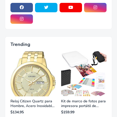
Trending
Reloj Citizen Quartz para
Kit de marco de fotos para
Hombre, Acero Inoxidable,
impresora portátil de
Clásico, Dorado
fotografías y vídeos
$134.95
$159.99
Lifeprint 3x4,5 (blanca)