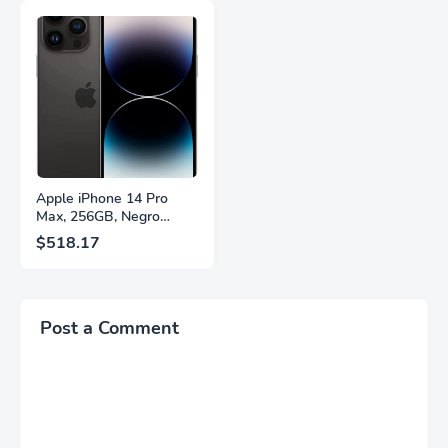
Panel IPS, AMD
2.1, DisplayPort 1.4,
FreeSync™ Premium,
Soporte Ajustable en
Ecualizador Negro,
Altura, Garantía de 3
Cambio Automático de
Años Sin Puntos
Fuente,
Brillantes, Blanco,
LS27FG532ENXZA
Q27G4SLM/WS
Apple iPhone 14 Pro
Max, 256GB, Negro
Espacial - Desbloqueado
$518.17
(Renovado)
Post a Comment