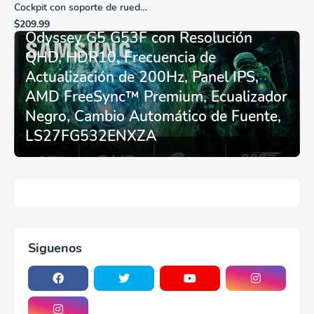
Cockpit con soporte de rueda
Monitor Gamer SAMSUNG 27”
de carreras plegable y
$209.99
asiento - Logitech
Odyssey G5 G53F con Resolución
G29/920/923/27/25,
QHD, HDR10, Frecuencia de
Thrustmaster
T248/X/T300RS/T150/458/TX
Actualización de 200Hz, Panel IPS,
AMD FreeSync™ Premium, Ecualizador
Negro, Cambio Automático de Fuente,
LS27FG532ENXZA
Siguenos