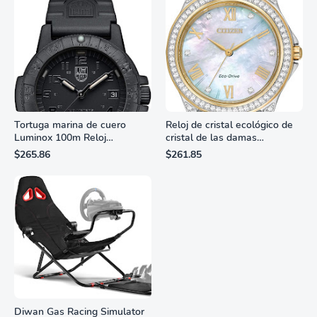
Tortuga marina de cuero
Reloj de cristal ecológico de
Luminox 100m Reloj
cristal de las damas
analógico de cuarzo
ciudadanas, 3 manos,
$265.86
$261.85
resistente al agua
marcadores de números
romanos, dial de nácar
Diwan Gas Racing Simulator