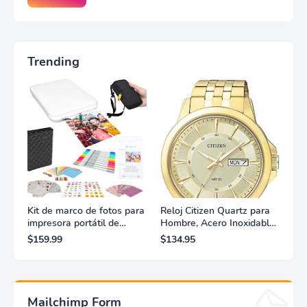
Trending
Kit de marco de fotos para
Reloj Citizen Quartz para
impresora portátil de
Hombre, Acero Inoxidable,
fotografías y vídeos
Clásico, Dorado
$159.99
$134.95
Lifeprint 3x4,5 (blanca)
Mailchimp Form