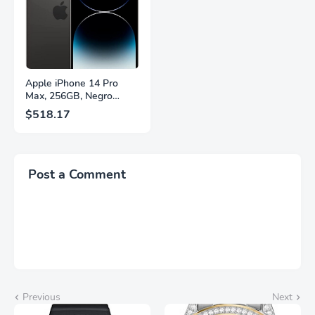
Fuente,
Brillantes, Blanco,
LS27FG532ENXZA
Q27G4SLM/WS
Apple iPhone 14 Pro
Max, 256GB, Negro
Espacial - Desbloqueado
$518.17
(Renovado)
Post a Comment
Previous
Next