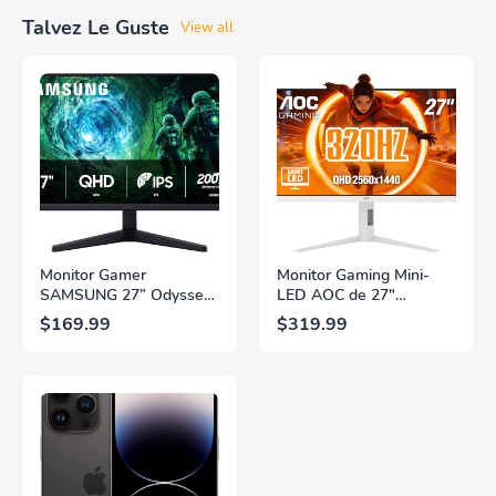
Talvez Le Guste
View all
Monitor Gamer
Monitor Gaming Mini-
SAMSUNG 27” Odyssey
LED AOC de 27"
G5 G53F con Resolución
Pulgadas, QHD
$169.99
$319.99
QHD, HDR10,
2560×1440, 320Hz, 1ms
Frecuencia de
GtG, DisplayHDR, IPS,
Actualización de 200Hz,
Adaptive Sync, HDMI
Panel IPS, AMD
2.1, DisplayPort 1.4,
FreeSync™ Premium,
Soporte Ajustable en
Ecualizador Negro,
Altura, Garantía de 3
Cambio Automático de
Años Sin Puntos
Fuente,
Brillantes, Blanco,
LS27FG532ENXZA
Q27G4SLM/WS