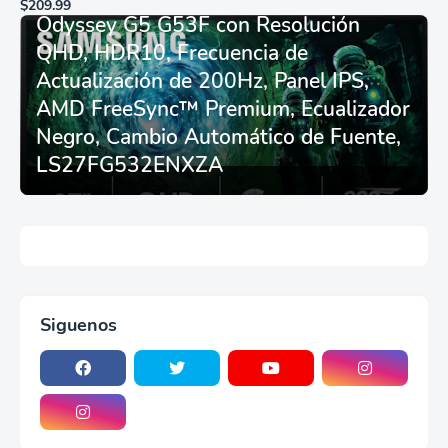
$209.99
asiento - Logitech
Odyssey G5 G53F con Resolución
G29/920/923/27/25,
QHD, HDR10, Frecuencia de
Thrustmaster
T248/X/T300RS/T150/458/TX
Actualización de 200Hz, Panel IPS,
AMD FreeSync™ Premium, Ecualizador
Negro, Cambio Automático de Fuente,
LS27FG532ENXZA
Siguenos