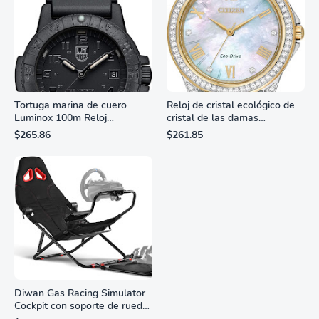
Tortuga marina de cuero
Reloj de cristal ecológico de
Luminox 100m Reloj
cristal de las damas
analógico de cuarzo
ciudadanas, 3 manos,
$265.86
$261.85
resistente al agua
marcadores de números
romanos, dial de nácar
Diwan Gas Racing Simulator
Cockpit con soporte de rueda
Monitor Gamer SAMSUNG 27”
de carreras plegable y