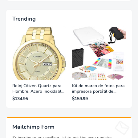
Trending
Reloj Citizen Quartz para
Kit de marco de fotos para
Hombre, Acero Inoxidable,
impresora portátil de
Clásico, Dorado
fotografías y vídeos
$134.95
$159.99
Lifeprint 3x4,5 (blanca)
Mailchimp Form
Subscribe to our mailing list to get the new updates.