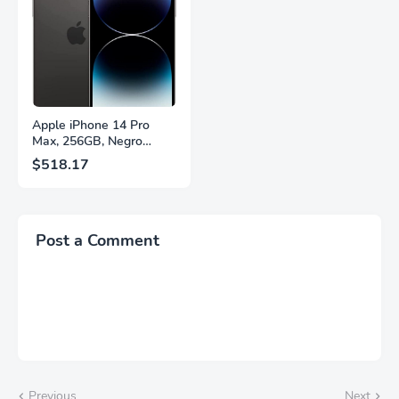
Cambio Automático de
Años Sin Puntos
Fuente,
Brillantes, Blanco,
LS27FG532ENXZA
Q27G4SLM/WS
Apple iPhone 14 Pro
Max, 256GB, Negro
Espacial - Desbloqueado
$518.17
(Renovado)
Post a Comment
Previous
Next