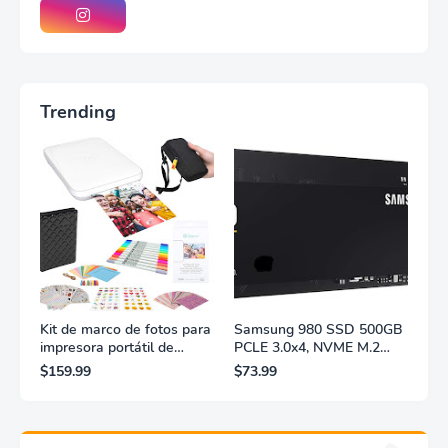
Trending
Kit de marco de fotos para
Samsung 980 SSD 500GB
impresora portátil de
PCLE 3.0x4, NVME M.2
fotografías y vídeos
2280, accionamiento sólido
$159.99
$73.99
Lifeprint 3x4,5 (blanca)
interno, almacenamiento
para PC, computadora
portátil, juegos, etc.,
tecnología HMB,