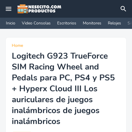
Inicio
Video Consolas
Escritorios
Monitores
Relojes
Si
Home
Logitech G923 TrueForce
SIM Racing Wheel and
Pedals para PC, PS4 y PS5
+ Hyperx Cloud III Los
auriculares de juegos
inalámbricos de juegos
inalámbricos