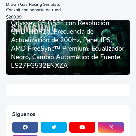
Diwan Gas Racing Simulator
Cockpit con soporte de rueda
Monitor Gamer SAMSUNG 27”
de carreras plegable y
$209.99
asiento - Logitech
Odyssey G5 G53F con Resolución
G29/920/923/27/25,
QHD, HDR10, Frecuencia de
Thrustmaster
T248/X/T300RS/T150/458/TX
Actualización de 200Hz, Panel IPS,
AMD FreeSync™ Premium, Ecualizador
Negro, Cambio Automático de Fuente,
LS27FG532ENXZA
Siguenos