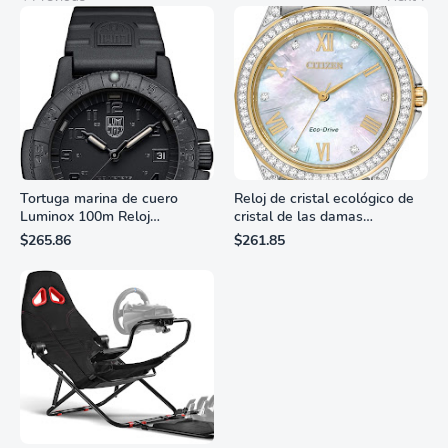
Tortuga marina de cuero
Reloj de cristal ecológico de
Luminox 100m Reloj
cristal de las damas
analógico de cuarzo
ciudadanas, 3 manos,
$265.86
$261.85
resistente al agua
marcadores de números
romanos, dial de nácar