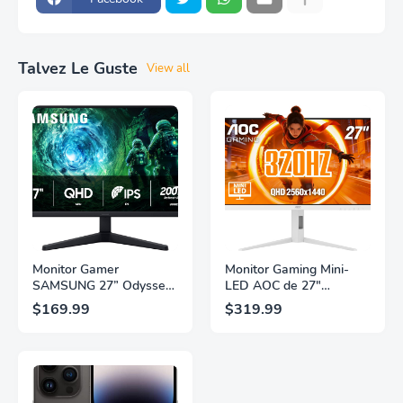
Talvez Le Guste
View all
Monitor Gamer
Monitor Gaming Mini-
SAMSUNG 27” Odyssey
LED AOC de 27"
G5 G53F con Resolución
Pulgadas, QHD
$169.99
$319.99
QHD, HDR10,
2560×1440, 320Hz, 1ms
Frecuencia de
GtG, DisplayHDR, IPS,
Actualización de 200Hz,
Adaptive Sync, HDMI
Panel IPS, AMD
2.1, DisplayPort 1.4,
FreeSync™ Premium,
Soporte Ajustable en
Ecualizador Negro,
Altura, Garantía de 3