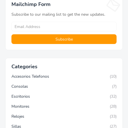
turbolighter inteligente,
Mailchimp Form
3,500MB/s, velocidad a
MZ-V8V500B/AM
Subscribe to our mailing list to get the new updates.
Categories
Accesorios Telefonos
(10)
Consolas
(7)
Escritorios
(32)
Monitores
(28)
Relojes
(33)
Sillas
(27)