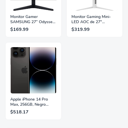
Monitor Gamer
Monitor Gaming Mini-
SAMSUNG 27” Odyssey
LED AOC de 27"
G5 G53F con Resolución
Pulgadas, QHD
$169.99
$319.99
QHD, HDR10,
2560×1440, 320Hz, 1ms
Frecuencia de
GtG, DisplayHDR, IPS,
Actualización de 200Hz,
Adaptive Sync, HDMI
Panel IPS, AMD
2.1, DisplayPort 1.4,
FreeSync™ Premium,
Soporte Ajustable en
Ecualizador Negro,
Altura, Garantía de 3
Cambio Automático de
Años Sin Puntos
Fuente,
Brillantes, Blanco,
LS27FG532ENXZA
Q27G4SLM/WS
Apple iPhone 14 Pro
Max, 256GB, Negro
Espacial - Desbloqueado
$518.17
(Renovado)