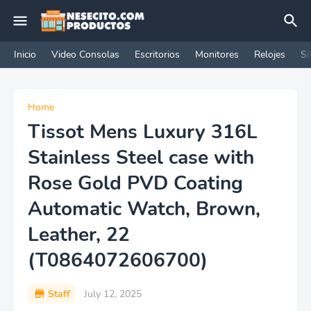
Inicio
Video Consolas
Escritorios
Monitores
Relojes
Si
Home
Tissot Mens Luxury 316L
Stainless Steel case with
Rose Gold PVD Coating
Automatic Watch, Brown,
Leather, 22
(T0864072606700)
Staff
July 12, 2025