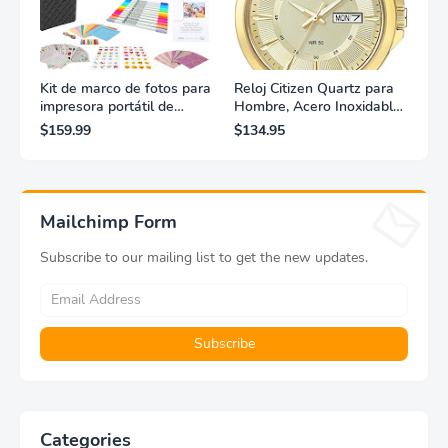
Kit de marco de fotos para
Reloj Citizen Quartz para
impresora portátil de
Hombre, Acero Inoxidable,
fotografías y vídeos
Clásico, Dorado
$159.99
$134.95
Lifeprint 3x4,5 (blanca)
Mailchimp Form
Subscribe to our mailing list to get the new updates.
Categories