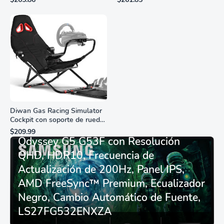
resistente al agua
marcadores de números
romanos, dial de nácar
Diwan Gas Racing Simulator
Cockpit con soporte de rueda
Monitor Gamer SAMSUNG 27”
de carreras plegable y
$209.99
asiento - Logitech
Odyssey G5 G53F con Resolución
G29/920/923/27/25,
QHD, HDR10, Frecuencia de
Thrustmaster
T248/X/T300RS/T150/458/TX
Actualización de 200Hz, Panel IPS,
AMD FreeSync™ Premium, Ecualizador
Negro, Cambio Automático de Fuente,
LS27FG532ENXZA