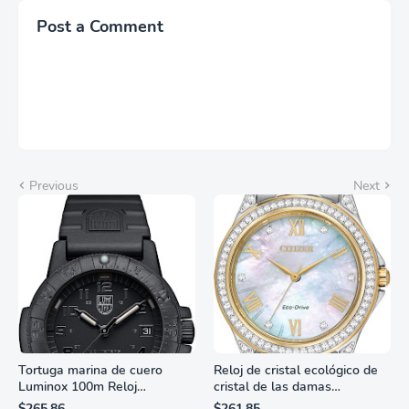
Post a Comment
Previous
Next
Tortuga marina de cuero
Reloj de cristal ecológico de
Luminox 100m Reloj
cristal de las damas
analógico de cuarzo
ciudadanas, 3 manos,
$265.86
$261.85