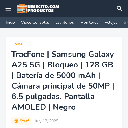
Inicio
Video Consolas
Escritorios
Monitores
Relojes
Si
Home
TracFone | Samsung Galaxy
A25 5G | Bloqueo | 128 GB
| Batería de 5000 mAh |
Cámara principal de 50MP |
6.5 pulgadas. Pantalla
AMOLED | Negro
Staff
July 13, 2025