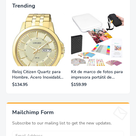
Trending
Reloj Citizen Quartz para
Kit de marco de fotos para
Hombre, Acero Inoxidable,
impresora portátil de
Clásico, Dorado
fotografías y vídeos
$134.95
$159.99
Lifeprint 3x4,5 (blanca)
Mailchimp Form
Subscribe to our mailing list to get the new updates.