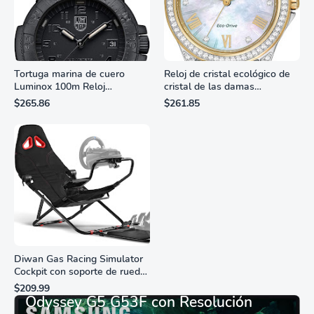
Tortuga marina de cuero
Reloj de cristal ecológico de
Luminox 100m Reloj
cristal de las damas
analógico de cuarzo
ciudadanas, 3 manos,
$265.86
$261.85
resistente al agua
marcadores de números
romanos, dial de nácar
Diwan Gas Racing Simulator
Cockpit con soporte de rueda
Monitor Gamer SAMSUNG 27”
de carreras plegable y
$209.99
asiento - Logitech
Odyssey G5 G53F con Resolución
G29/920/923/27/25,