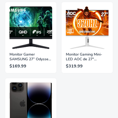
Monitor Gamer
Monitor Gaming Mini-
SAMSUNG 27” Odyssey
LED AOC de 27"
G5 G53F con Resolución
Pulgadas, QHD
$169.99
$319.99
QHD, HDR10,
2560×1440, 320Hz, 1ms
Frecuencia de
GtG, DisplayHDR, IPS,
Actualización de 200Hz,
Adaptive Sync, HDMI
Panel IPS, AMD
2.1, DisplayPort 1.4,
FreeSync™ Premium,
Soporte Ajustable en
Ecualizador Negro,
Altura, Garantía de 3
Cambio Automático de
Años Sin Puntos
Fuente,
Brillantes, Blanco,
LS27FG532ENXZA
Q27G4SLM/WS