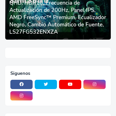
QHD, HDR10, Frecuencia de
Thrustmaster
T248/X/T300RS/T150/458/TX
Actualización de 200Hz, Panel IPS,
AMD FreeSync™ Premium, Ecualizador
Negro, Cambio Automático de Fuente,
LS27FG532ENXZA
Siguenos