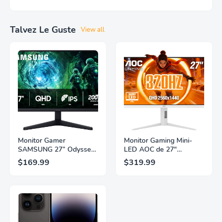
Talvez Le Guste
View all
Monitor Gamer
Monitor Gaming Mini-
SAMSUNG 27” Odyssey
LED AOC de 27"
G5 G53F con Resolución
Pulgadas, QHD
$169.99
$319.99
QHD, HDR10,
2560×1440, 320Hz, 1ms
Frecuencia de
GtG, DisplayHDR, IPS,
Actualización de 200Hz,
Adaptive Sync, HDMI
Panel IPS, AMD
2.1, DisplayPort 1.4,
FreeSync™ Premium,
Soporte Ajustable en
Ecualizador Negro,
Altura, Garantía de 3
Cambio Automático de
Años Sin Puntos