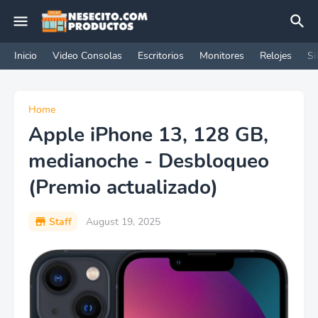
Inicio
Video Consolas
Escritorios
Monitores
Relojes
Si
Home
Apple iPhone 13, 128 GB,
medianoche - Desbloqueo
(Premio actualizado)
Staff
August 19, 2025