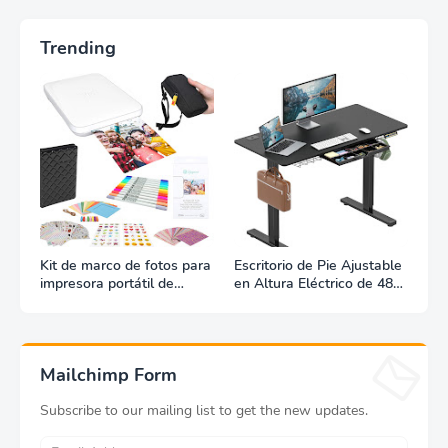
Trending
Kit de marco de fotos para
Escritorio de Pie Ajustable
impresora portátil de
en Altura Eléctrico de 48
fotografías y vídeos
Pulgadas con Cajón,
Lifeprint 3x4,5 (blanca)
Preset de Memoria y
Bandeja para Manejo de
Cables, Negro
Mailchimp Form
Subscribe to our mailing list to get the new updates.