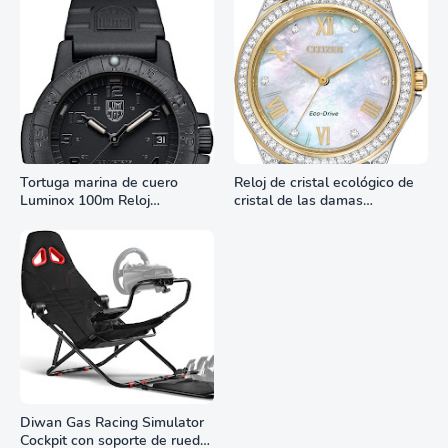
Tortuga marina de cuero
Reloj de cristal ecológico de
Luminox 100m Reloj
cristal de las damas
analógico de cuarzo
ciudadanas, 3 manos,
resistente al agua
marcadores de números
romanos, dial de nácar
Diwan Gas Racing Simulator
Monitor Gamer SAMSUNG 27”
Cockpit con soporte de rueda