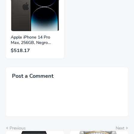
Fuente,
Brillantes, Blanco,
LS27FG532ENXZA
Q27G4SLM/WS
Apple iPhone 14 Pro
Max, 256GB, Negro
Espacial - Desbloqueado
$518.17
(Renovado)
Post a Comment
Previous
Next