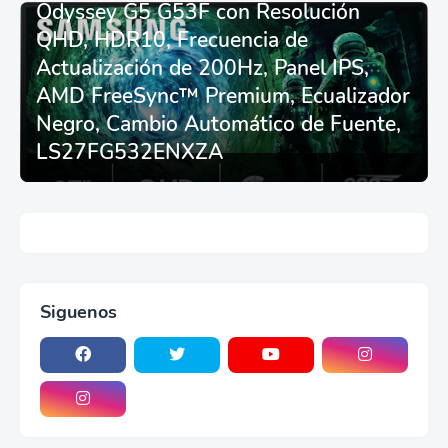
Odyssey G5 G53F con Resolución
de carreras plegable y
asiento - Logitech
QHD, HDR10, Frecuencia de
G29/920/923/27/25,
Actualización de 200Hz, Panel IPS,
Thrustmaster
T248/X/T300RS/T150/458/TX
AMD FreeSync™ Premium, Ecualizador
Negro, Cambio Automático de Fuente,
LS27FG532ENXZA
Siguenos