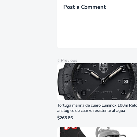
FreeSync™ Premium,
Sop
Ecualizador Negro,
Alt
Post a Comment
Cambio Automático de
Año
Fuente,
Bri
LS27FG532ENXZA
Q2
Previous
Tortuga marina de cuero Luminox 100m Relo
analógico de cuarzo resistente al agua
$265.86