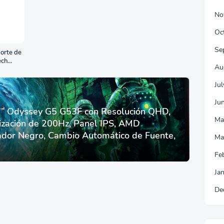
No
Oc
Se
orte de
ech
Au
Ju
Ju
 Odyssey G5 G53F con Resolución QHD,
Ma
ización de 200Hz, Panel IPS, AMD
dor Negro, Cambio Automático de Fuente,
Ma
Fe
Ja
De