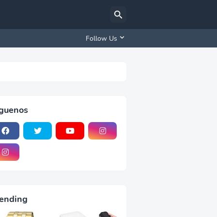
Follow Us
iguenos
ending