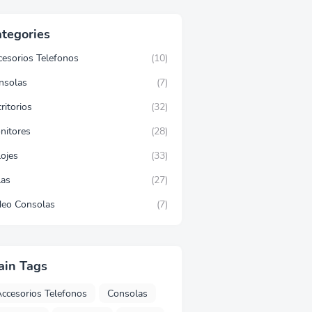
tegories
cesorios Telefonos
(10)
nsolas
(7)
ritorios
(32)
nitores
(28)
lojes
(33)
las
(27)
deo Consolas
(7)
ain Tags
ccesorios Telefonos
Consolas