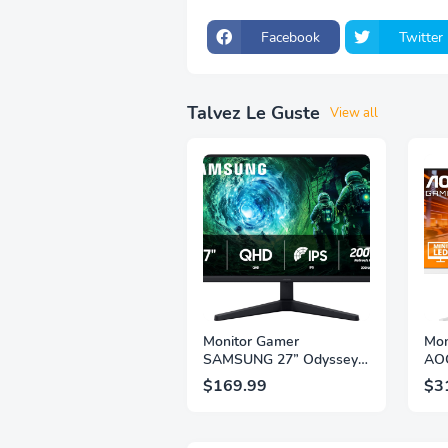
Facebook
Twitter
Talvez Le Guste
View all
Monitor Gamer
Mon
SAMSUNG 27” Odyssey
AOC
G5 G53F con Resolución
QHD
$169.99
$3
QHD, HDR10, Frecuencia
1ms
de Actualización de
IPS
200Hz, Panel IPS, AMD
2.1,