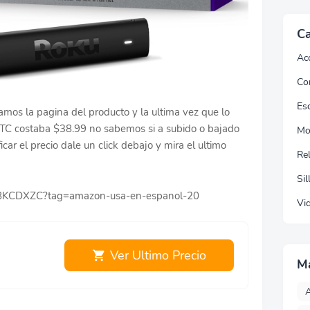
Ca
Ac
Co
Esc
amos la pagina del producto y la ultima vez que lo
TC costaba $38.99 no sabemos si a subido o bajado
Mo
icar el precio dale un click debajo y mira el ultimo
Re
Sil
09BKCDXZC?tag=amazon-usa-en-espanol-20
Vi
Ver Ultimo Precio
M
A