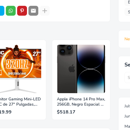
E
S
Ne
Se
itor Gaming Mini-LED
Apple iPhone 14 Pro Max,
 de 27" Pulgadas,
256GB, Negro Espacial -
Ju
 2560×1440, 320Hz,
Desbloqueado
19.99
$518.17
 GtG, DisplayHDR,
(Renovado)
Ju
, Adaptive Sync, HDMI
 DisplayPort 1.4,
Ma