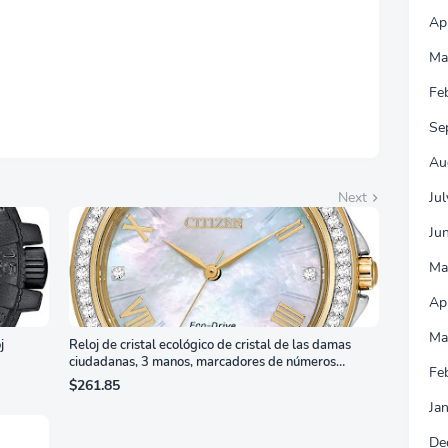
orte Ajustable en
ura, Garantía de 3
Ap
s Sin Puntos
llantes, Blanco,
Ma
7G4SLM/WS
Fe
Se
Au
Ju
Next
Ju
Ma
Ap
Ma
j
Reloj de cristal ecológico de cristal de las damas
ciudadanas, 3 manos, marcadores de números
Fe
romanos, dial de nácar
$261.85
Ja
De