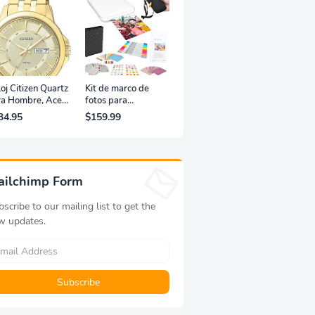
oj Citizen Quartz
Kit de marco de
ra Hombre, Acero
fotos para
xidable, Clásico,
impresora portátil
34.95
$159.99
rado
de fotografías y
vídeos Lifeprint
3x4,5 (blanca)
ailchimp Form
scribe to our mailing list to get the
w updates.