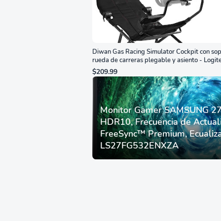
Diwan Gas Racing Simulator Cockpit con sop
rueda de carreras plegable y asiento - Logit
G29/920/923/27/25, Thrustmaster
$209.99
T248/X/T300RS/T150/458/TX
Monitor Gamer SAMSUNG 27”
HDR10, Frecuencia de Actual
FreeSync™ Premium, Ecualiza
LS27FG532ENXZA