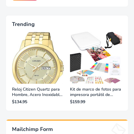
Trending
Reloj Citizen Quartz para
Kit de marco de fotos para
Hombre, Acero Inoxidable,
impresora portátil de
Clásico, Dorado
fotografías y vídeos
$134.95
$159.99
Lifeprint 3x4,5 (blanca)
Mailchimp Form