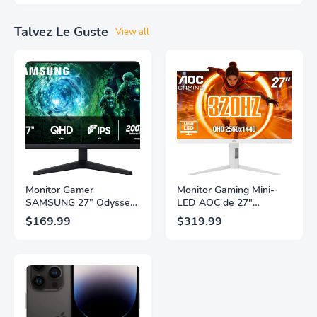
Talvez Le Guste
View all
Monitor Gamer
Monitor Gaming Mini-
SAMSUNG 27” Odyssey
LED AOC de 27"
G5 G53F con Resolución
Pulgadas, QHD
$169.99
$319.99
QHD, HDR10,
2560×1440, 320Hz, 1ms
Frecuencia de
GtG, DisplayHDR, IPS,
Actualización de 200Hz,
Adaptive Sync, HDMI
Panel IPS, AMD
2.1, DisplayPort 1.4,
FreeSync™ Premium,
Soporte Ajustable en
Ecualizador Negro,
Altura, Garantía de 3
Cambio Automático de
Años Sin Puntos