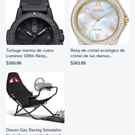
Tortuga marina de cuero
Reloj de cristal ecológico de
Luminox 100m Reloj
cristal de las damas
analógico de cuarzo
ciudadanas, 3 manos,
$265.86
$261.85
resistente al agua
marcadores de números
romanos, dial de nácar
Diwan Gas Racing Simulator