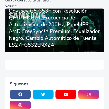
Cockpit con soporte de rueda
Monitor Gamer SAMSUNG 27”
de carreras plegable y
$209.99
asiento - Logitech
Odyssey G5 G53F con Resolución
G29/920/923/27/25,
QHD, HDR10, Frecuencia de
Thrustmaster
T248/X/T300RS/T150/458/TX
Actualización de 200Hz, Panel IPS,
AMD FreeSync™ Premium, Ecualizador
Negro, Cambio Automático de Fuente,
LS27FG532ENXZA
Siguenos