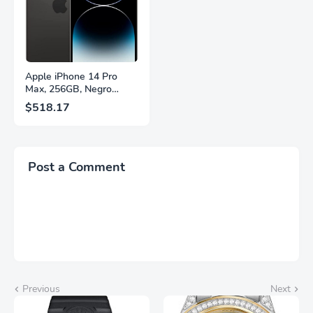
Fuente,
Brillantes, Blanco,
LS27FG532ENXZA
Q27G4SLM/WS
Apple iPhone 14 Pro
Max, 256GB, Negro
Espacial - Desbloqueado
$518.17
(Renovado)
Post a Comment
Previous
Next