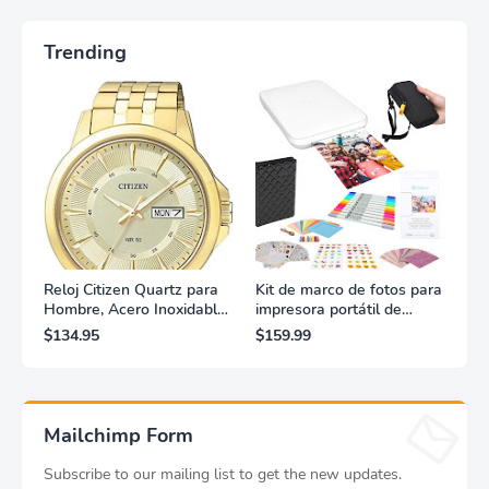
Trending
Reloj Citizen Quartz para
Kit de marco de fotos para
Hombre, Acero Inoxidable,
impresora portátil de
Clásico, Dorado
fotografías y vídeos
$134.95
$159.99
Lifeprint 3x4,5 (blanca)
Mailchimp Form
Subscribe to our mailing list to get the new updates.