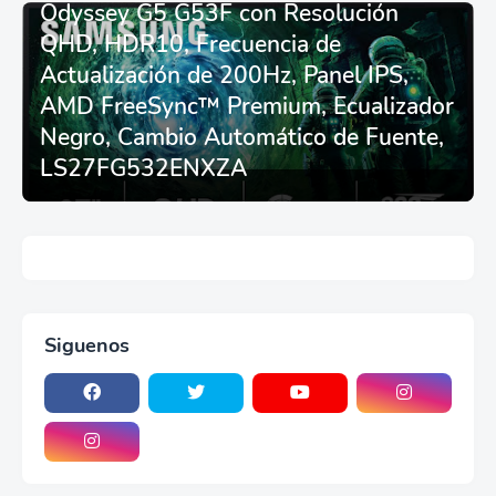
asiento - Logitech
Odyssey G5 G53F con Resolución
G29/920/923/27/25,
QHD, HDR10, Frecuencia de
Thrustmaster
T248/X/T300RS/T150/458/TX
Actualización de 200Hz, Panel IPS,
AMD FreeSync™ Premium, Ecualizador
Negro, Cambio Automático de Fuente,
LS27FG532ENXZA
Siguenos