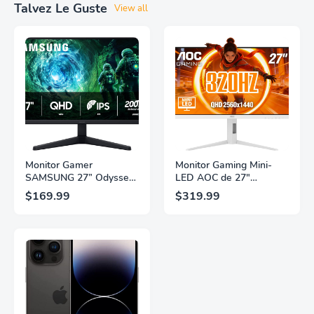
Talvez Le Guste
View all
Monitor Gamer
Monitor Gaming Mini-
SAMSUNG 27” Odyssey
LED AOC de 27"
G5 G53F con Resolución
Pulgadas, QHD
$169.99
$319.99
QHD, HDR10,
2560×1440, 320Hz, 1ms
Frecuencia de
GtG, DisplayHDR, IPS,
Actualización de 200Hz,
Adaptive Sync, HDMI
Panel IPS, AMD
2.1, DisplayPort 1.4,
FreeSync™ Premium,
Soporte Ajustable en
Ecualizador Negro,
Altura, Garantía de 3
Cambio Automático de
Años Sin Puntos
Fuente,
Brillantes, Blanco,
LS27FG532ENXZA
Q27G4SLM/WS