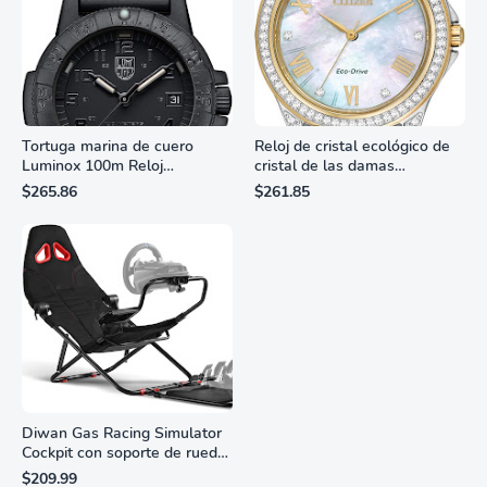
Tortuga marina de cuero
Reloj de cristal ecológico de
Luminox 100m Reloj
cristal de las damas
analógico de cuarzo
ciudadanas, 3 manos,
$265.86
$261.85
resistente al agua
marcadores de números
romanos, dial de nácar
Diwan Gas Racing Simulator
Cockpit con soporte de rueda
Monitor Gamer SAMSUNG 27”
de carreras plegable y
$209.99