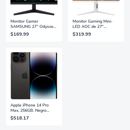
Monitor Gamer
Monitor Gaming Mini-
SAMSUNG 27” Odyssey
LED AOC de 27"
G5 G53F con Resolución
Pulgadas, QHD
$169.99
$319.99
QHD, HDR10,
2560×1440, 320Hz, 1ms
Frecuencia de
GtG, DisplayHDR, IPS,
Actualización de 200Hz,
Adaptive Sync, HDMI
Panel IPS, AMD
2.1, DisplayPort 1.4,
FreeSync™ Premium,
Soporte Ajustable en
Ecualizador Negro,
Altura, Garantía de 3
Cambio Automático de
Años Sin Puntos
Fuente,
Brillantes, Blanco,
LS27FG532ENXZA
Q27G4SLM/WS
Apple iPhone 14 Pro
Max, 256GB, Negro
Espacial - Desbloqueado
$518.17
(Renovado)