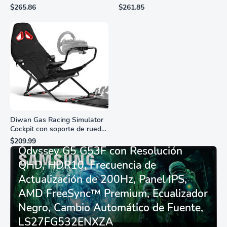
analógico de cuarzo
ciudadanas, 3 manos,
$265.86
$261.85
resistente al agua
marcadores de números
romanos, dial de nácar
Diwan Gas Racing Simulator
Cockpit con soporte de rueda
Monitor Gamer SAMSUNG 27”
de carreras plegable y
$209.99
asiento - Logitech
Odyssey G5 G53F con Resolución
G29/920/923/27/25,
QHD, HDR10, Frecuencia de
Thrustmaster
T248/X/T300RS/T150/458/TX
Actualización de 200Hz, Panel IPS,
AMD FreeSync™ Premium, Ecualizador
Negro, Cambio Automático de Fuente,
LS27FG532ENXZA