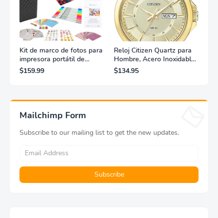
Kit de marco de fotos para
Reloj Citizen Quartz para
impresora portátil de
Hombre, Acero Inoxidable,
fotografías y vídeos
Clásico, Dorado
$159.99
$134.95
Lifeprint 3x4,5 (blanca)
Mailchimp Form
Subscribe to our mailing list to get the new updates.