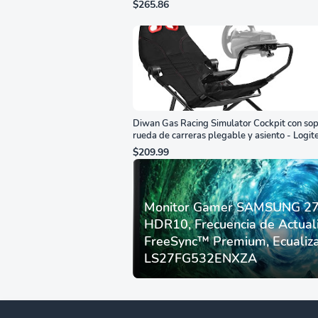
$265.86
Diwan Gas Racing Simulator Cockpit con sop
rueda de carreras plegable y asiento - Logit
G29/920/923/27/25, Thrustmaster
$209.99
T248/X/T300RS/T150/458/TX
Monitor Gamer SAMSUNG 27”
HDR10, Frecuencia de Actual
FreeSync™ Premium, Ecualiza
LS27FG532ENXZA