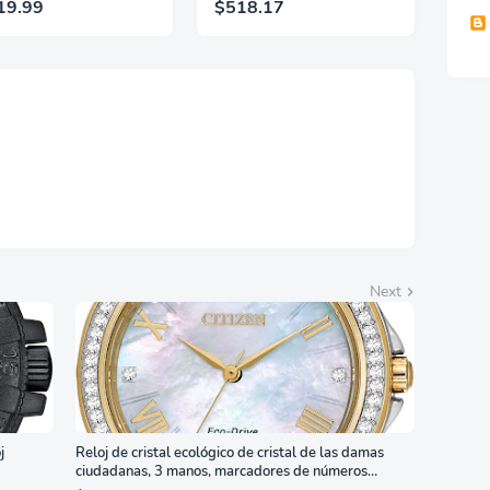
19.99
$518.17
 GtG, DisplayHDR,
(Renovado)
, Adaptive Sync, HDMI
 DisplayPort 1.4,
orte Ajustable en
ura, Garantía de 3
s Sin Puntos
llantes, Blanco,
7G4SLM/WS
Next
j
Reloj de cristal ecológico de cristal de las damas
ciudadanas, 3 manos, marcadores de números