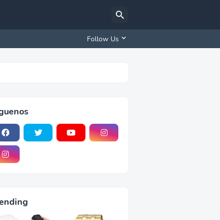
Follow Us
iguenos
ending