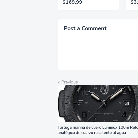
$169.99
$3
QHD, HDR10, Frecuencia
1ms
de Actualización de
IPS
200Hz, Panel IPS, AMD
2.1,
FreeSync™ Premium,
Sop
Ecualizador Negro,
Alt
Post a Comment
Cambio Automático de
Año
Fuente,
Bri
LS27FG532ENXZA
Q2
Previous
Tortuga marina de cuero Luminox 100m Relo
analógico de cuarzo resistente al agua