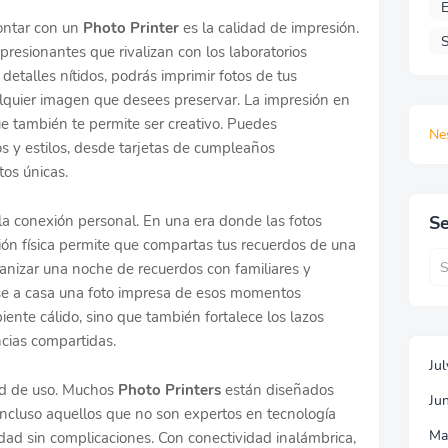
E
ontar con un
Photo Printer
es la calidad de impresión.
S
mpresionantes que rivalizan con los laboratorios
 detalles nítidos, podrás imprimir fotos de tus
alquier imagen que desees preservar. La impresión en
ue también te permite ser creativo. Puedes
Ne
 y estilos, desde tarjetas de cumpleaños
os únicas.
a conexión personal. En una era donde las fotos
Se
ión física permite que compartas tus recuerdos de una
ganizar una noche de recuerdos con familiares y
se a casa una foto impresa de esos momentos
iente cálido, sino que también fortalece los lazos
ncias compartidas.
Ju
dad de uso. Muchos
Photo Printers
están diseñados
Ju
 incluso aquellos que no son expertos en tecnología
Ma
ad sin complicaciones. Con conectividad inalámbrica,