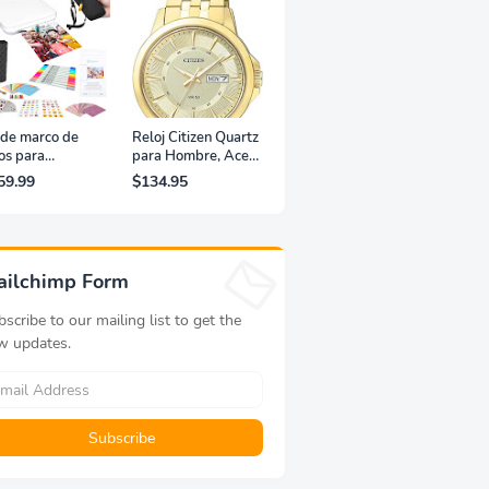
 de marco de
Reloj Citizen Quartz
os para
para Hombre, Acero
resora portátil
Inoxidable, Clásico,
59.99
$134.95
fotografías y
Dorado
eos Lifeprint
,5 (blanca)
ailchimp Form
scribe to our mailing list to get the
w updates.