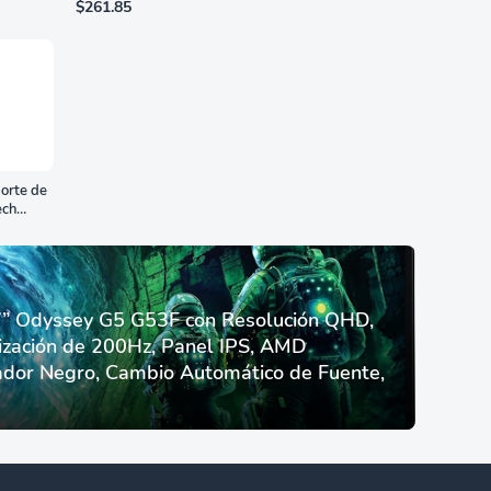
romanos, dial de nácar
$261.85
orte de
ech
 Odyssey G5 G53F con Resolución QHD,
ización de 200Hz, Panel IPS, AMD
dor Negro, Cambio Automático de Fuente,