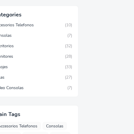
tegories
cesorios Telefonos
(10)
nsolas
(7)
ritorios
(32)
nitores
(28)
lojes
(33)
las
(27)
deo Consolas
(7)
ain Tags
ccesorios Telefonos
Consolas