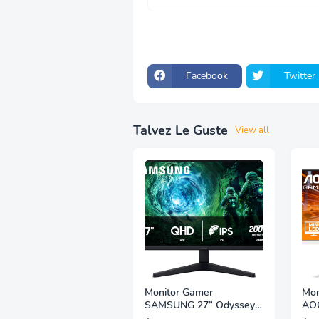
Facebook
Twitter
Talvez Le Guste
View all
Monitor Gamer
Mon
SAMSUNG 27” Odyssey
AOC
G5 G53F con Resolución
QHD