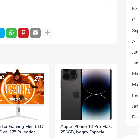
No
Oc
Se
Au
Ju
Ju
Ma
Ma
Fe
Ja
De
itor Gaming Mini-LED
Apple iPhone 14 Pro Max,
 de 27" Pulgadas,
256GB, Negro Espacial -
 2560×1440, 320Hz,
Desbloqueado