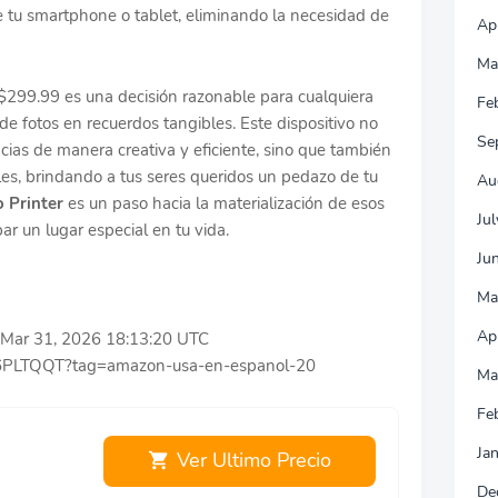
 tu smartphone o tablet, eliminando la necesidad de
Ap
Ma
$299.99 es una decisión razonable para cualquiera
Fe
de fotos en recuerdos tangibles. Este dispositivo no
Se
ncias de manera creativa y eficiente, sino que también
les, brindando a tus seres queridos un pedazo de tu
Au
 Printer
es un paso hacia la materialización de esos
Ju
 un lugar especial en tu vida.
Ju
Ma
Ap
ue Mar 31, 2026 18:13:20 UTC
76PLTQQT?tag=amazon-usa-en-espanol-20
Ma
Fe
Ja
Ver Ultimo Precio
De