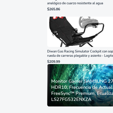
analógico de cuarzo resistente al agua
$265.86
Diwan Gas Racing Simulator Cockpit con sop
rueda de carreras plegable y asiento - Logit
G29/920/923/27/25, Thrustmaster
$209.99
T248/X/T300RS/T150/458/TX
Monitor Gamer SAMSUNG 27”
HDR10, Frecuencia de Actual
FreeSync™ Premium, Ecualiza
LS27FG532ENXZA