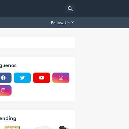
Follow Us
iguenos
ending