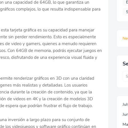
E
con una capacidad de 64GB, lo que garantiza un
gráficos complejos, lo que resulta indispensable para
S
 esta tarjeta gráfica es su capacidad para manejar
nte sin perder rendimiento. Esto es especialmente
Ne
tores de video y gamers, quienes a menudo requieren
rsos. Con 64GB de memoria, podrás ejecutar juegos en
fresco, disfrutando de una experiencia visual fluida y
Se
rmite renderizar gráficos en 3D con una claridad
genes más realistas y detalladas. Los usuarios
encia durante la creación de contenido, ya que la
ición de videos en 4K y la creación de modelos 3D
Ju
e espera que podrían frustrar el flujo de trabajo.
Ju
s una inversión a largo plazo para su conjunto de
Ma
 los videojuegos y software gráfico continúan en