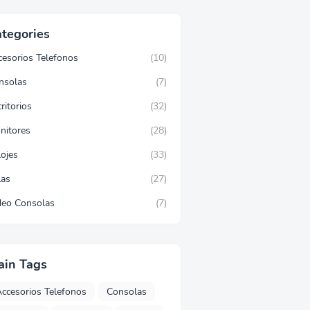
tegories
cesorios Telefonos
(10)
nsolas
(7)
ritorios
(32)
nitores
(28)
lojes
(33)
las
(27)
deo Consolas
(7)
ain Tags
ccesorios Telefonos
Consolas