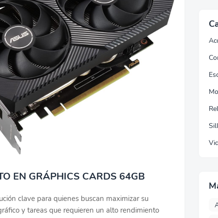
Ca
Ac
Co
Esc
Mo
Re
Sil
Vi
TO EN GRÁPHICS CARDS 64GB
M
ución clave para quienes buscan maximizar su
A
ráfico y tareas que requieren un alto rendimiento