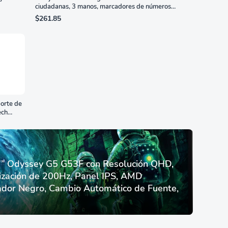
ciudadanas, 3 manos, marcadores de números
romanos, dial de nácar
$261.85
orte de
ech
 Odyssey G5 G53F con Resolución QHD,
ización de 200Hz, Panel IPS, AMD
dor Negro, Cambio Automático de Fuente,