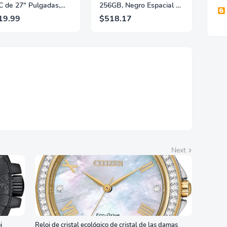
 de 27" Pulgadas,
256GB, Negro Espacial -
 2560×1440, 320Hz,
Desbloqueado
19.99
$518.17
 GtG, DisplayHDR,
(Renovado)
, Adaptive Sync, HDMI
 DisplayPort 1.4,
orte Ajustable en
ura, Garantía de 3
s Sin Puntos
llantes, Blanco,
7G4SLM/WS
Next
j
Reloj de cristal ecológico de cristal de las damas