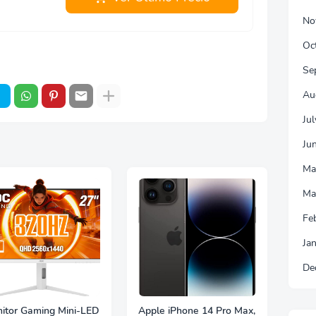
No
Oc
Se
Au
Ju
Ju
Ma
Ma
Fe
Ja
De
itor Gaming Mini-LED
Apple iPhone 14 Pro Max,