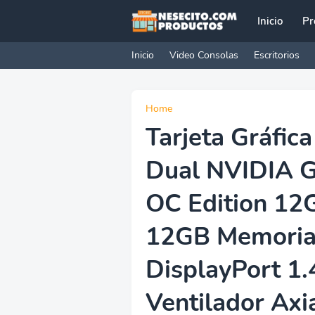
Inicio
Pr
Inicio
Video Consolas
Escritorios
Home
Tarjeta Gráfi
Dual NVIDIA 
OC Edition 12
12GB Memoria
DisplayPort 1.
Ventilador Axi