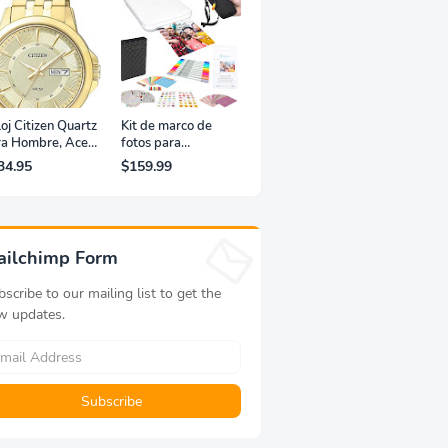
oj Citizen Quartz
Kit de marco de
ra Hombre, Acero
fotos para
xidable, Clásico,
impresora portátil
34.95
$159.99
rado
de fotografías y
vídeos Lifeprint
3x4,5 (blanca)
ailchimp Form
scribe to our mailing list to get the
w updates.