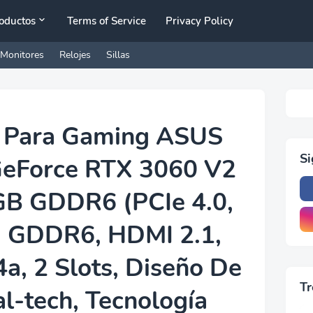
oductos
Terms of Service
Privacy Policy
Monitores
Relojes
Sillas
ca Para Gaming ASUS
S
GeForce RTX 3060 V2
GB GDDR6 (PCIe 4.0,
 GDDR6, HDMI 2.1,
4a, 2 Slots, Diseño De
Tr
al-tech, Tecnología