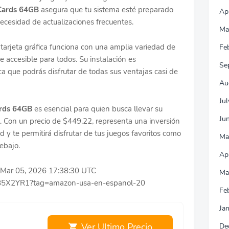
Cards 64GB
asegura que tu sistema esté preparado
Ap
necesidad de actualizaciones frecuentes.
Ma
 tarjeta gráfica funciona con una amplia variedad de
Fe
e accesible para todos. Su instalación es
Se
ica que podrás disfrutar de todas sus ventajas casi de
Au
Ju
ards 64GB
es esencial para quien busca llevar su
Ju
el. Con un precio de $449.22, representa una inversión
d y te permitirá disfrutar de tus juegos favoritos como
Ma
ebajo.
Ap
ue Mar 05, 2026 17:38:30 UTC
Ma
985X2YR1?tag=amazon-usa-en-espanol-20
Fe
Ja
Ver Ultimo Precio
De