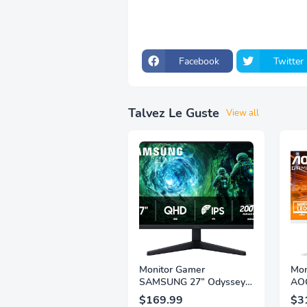
Facebook
Twitter
Talvez Le Guste
View all
Monitor Gamer
Mon
SAMSUNG 27” Odyssey
AOC
G5 G53F con Resolución
QHD
$169.99
$3
QHD, HDR10, Frecuencia
1ms