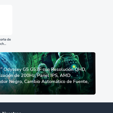
orte de
ech
 Odyssey G5 G53F con Resolución QHD,
ización de 200Hz, Panel IPS, AMD
dor Negro, Cambio Automático de Fuente,