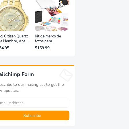
oj Citizen Quartz
Kit de marco de
ra Hombre, Acero
fotos para
xidable, Clásico,
impresora portátil
34.95
$159.99
rado
de fotografías y
vídeos Lifeprint
3x4,5 (blanca)
ailchimp Form
scribe to our mailing list to get the
w updates.