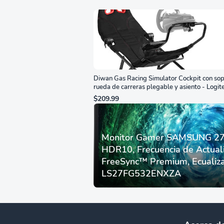
Diwan Gas Racing Simulator Cockpit con sop
rueda de carreras plegable y asiento - Logit
G29/920/923/27/25, Thrustmaster
$209.99
T248/X/T300RS/T150/458/TX
Monitor Gamer SAMSUNG 27”
HDR10, Frecuencia de Actual
FreeSync™ Premium, Ecualiza
LS27FG532ENXZA