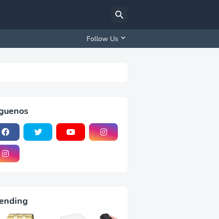
Follow Us
iguenos
ending