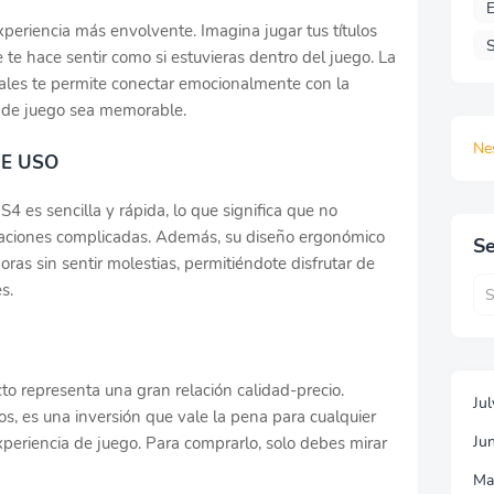
E
periencia más envolvente. Imagina jugar tus títulos
S
e te hace sentir como si estuvieras dentro del juego. La
uales te permite conectar emocionalmente con la
n de juego sea memorable.
Ne
DE USO
4 es sencilla y rápida, lo que significa que no
raciones complicadas. Además, su diseño ergonómico
Se
as sin sentir molestias, permitiéndote disfrutar de
s.
to representa una gran relación calidad-precio.
Ju
s, es una inversión que vale la pena para cualquier
Ju
periencia de juego. Para comprarlo, solo debes mirar
Ma