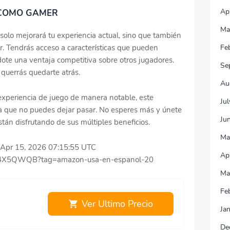
Ap
 COMO GAMER
Ma
solo mejorará tu experiencia actual, sino que también
. Tendrás acceso a características que pueden
Fe
dote una ventaja competitiva sobre otros jugadores.
Se
querrás quedarte atrás.
Au
 experiencia de juego de manera notable, este
Ju
 que no puedes dejar pasar. No esperes más y únete
Ju
án disfrutando de sus múltiples beneficios.
Ma
ue Apr 15, 2026 07:15:55 UTC
Ap
0B4X5QWQB?tag=amazon-usa-en-espanol-20
Ma
Fe
Ver Ultimo Precio
Ja
De