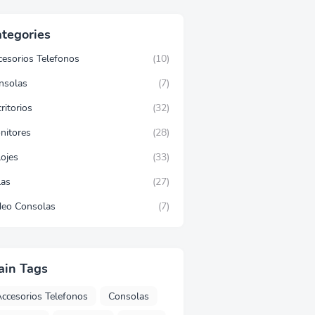
tegories
cesorios Telefonos
(10)
nsolas
(7)
ritorios
(32)
nitores
(28)
lojes
(33)
las
(27)
deo Consolas
(7)
ain Tags
ccesorios Telefonos
Consolas