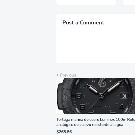
de Actualización de
IPS
200Hz, Panel IPS, AMD
2.1,
FreeSync™ Premium,
Sop
Ecualizador Negro,
Alt
Post a Comment
Cambio Automático de
Año
Fuente,
Bri
LS27FG532ENXZA
Q2
Previous
Tortuga marina de cuero Luminox 100m Relo
analógico de cuarzo resistente al agua
$265.86