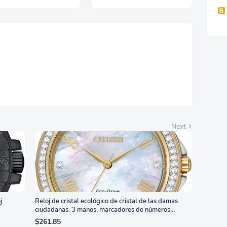
, Adaptive Sync, HDMI
 DisplayPort 1.4,
orte Ajustable en
ura, Garantía de 3
s Sin Puntos
llantes, Blanco,
7G4SLM/WS
Next
j
Reloj de cristal ecológico de cristal de las damas
ciudadanas, 3 manos, marcadores de números
romanos, dial de nácar
$261.85