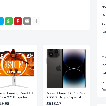
No
Oc
Se
Au
Ju
Ju
Ma
Ma
Fe
Ja
De
itor Gaming Mini-LED
Apple iPhone 14 Pro Max,
 de 27" Pulgadas,
256GB, Negro Espacial -
 2560×1440, 320Hz,
Desbloqueado
19.99
$518.17
 GtG, DisplayHDR,
(Renovado)