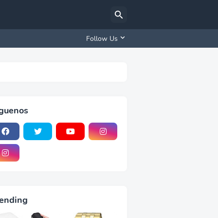
Follow Us
iguenos
ending