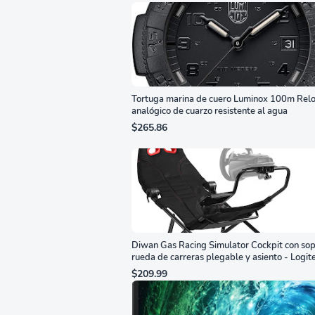
Tortuga marina de cuero Luminox 100m Relo
analógico de cuarzo resistente al agua
$265.86
Diwan Gas Racing Simulator Cockpit con sop
rueda de carreras plegable y asiento - Logit
G29/920/923/27/25, Thrustmaster
$209.99
T248/X/T300RS/T150/458/TX