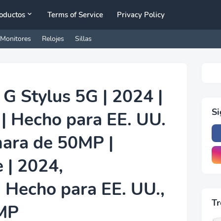
oductos
Terms of Service
Privacy Policy
Monitores
Relojes
Sillas
G Stylus 5G | 2024 |
S
| Hecho para EE. UU.
ara de 50MP |
 | 2024,
 Hecho para EE. UU.,
Tr
MP