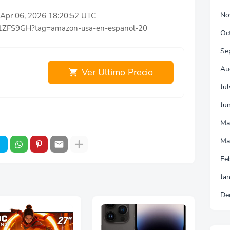
No
ue Apr 06, 2026 18:20:52 UTC
D1ZFS9GH?tag=amazon-usa-en-espanol-20
Oc
Se
Au
Ver Ultimo Precio
Ju
Ju
Ma
Ma
Fe
Ja
De