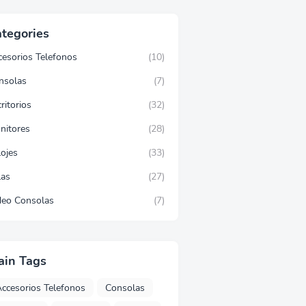
tegories
cesorios Telefonos
(10)
nsolas
(7)
ritorios
(32)
nitores
(28)
lojes
(33)
las
(27)
deo Consolas
(7)
ain Tags
ccesorios Telefonos
Consolas