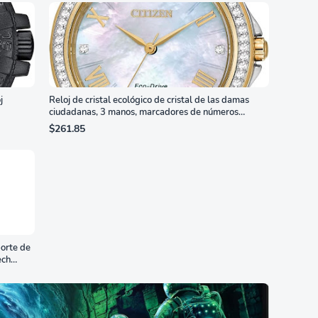
j
Reloj de cristal ecológico de cristal de las damas
ciudadanas, 3 manos, marcadores de números
romanos, dial de nácar
$261.85
orte de
ech