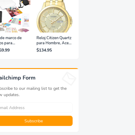
 de marco de
Reloj Citizen Quartz
os para
para Hombre, Acero
resora portátil
Inoxidable, Clásico,
59.99
$134.95
fotografías y
Dorado
eos Lifeprint
,5 (blanca)
ailchimp Form
scribe to our mailing list to get the
w updates.