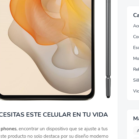
Ca
Ac
Co
Esc
Mo
Re
Sil
Vi
ESITAS ESTE CELULAR EN TU VIDA
M
l phones
, encontrar un dispositivo que se ajuste a tus
A
Este producto no solo destaca por su diseño moderno