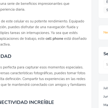
E
 una serie de beneficios impresionantes que
eriencia diaria.
S
de este celular es su potente rendimiento. Equipado
ión, puedes disfrutar de una navegación fluida y
Ne
ltiples tareas sin interrupciones. Ya sea que estés
aplicaciones de trabajo, este
cell phone
está diseñado
activa.
Se
IDAD
es perfecta para capturar esos momentos especiales.
ersas características fotográficas, puedes tomar fotos
ta definición. Compartir tus experiencias en las redes
 lo que te mantendrá conectado con amigos y familiares
Ju
Ju
NECTIVIDAD INCREÍBLE
Ma