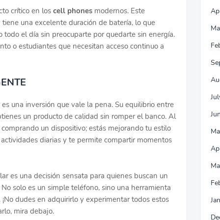
to crítico en los
cell phones
modernos. Este
Ap
y tiene una excelente duración de batería, lo que
Ma
 todo el día sin preocuparte por quedarte sin energía.
Fe
nto o estudiantes que necesitan acceso continuo a
Se
Au
GENTE
Ju
 es una inversión que vale la pena. Su equilibrio entre
Ju
btienes un producto de calidad sin romper el banco. Al
s comprando un dispositivo; estás mejorando tu estilo
Ma
us actividades diarias y te permite compartir momentos
Ap
Ma
ular es una decisión sensata para quienes buscan un
Fe
 No solo es un simple teléfono, sino una herramienta
a. ¡No dudes en adquirirlo y experimentar todos estos
Ja
rlo, mira debajo.
De