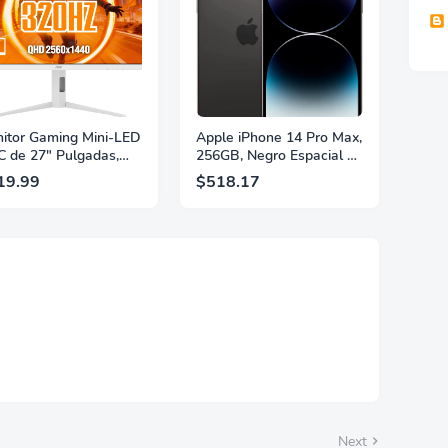
itor Gaming Mini-LED
Apple iPhone 14 Pro Max,
 de 27" Pulgadas,
256GB, Negro Espacial -
 2560×1440, 320Hz,
Desbloqueado
19.99
$518.17
 GtG, DisplayHDR,
(Renovado)
, Adaptive Sync, HDMI
 DisplayPort 1.4,
orte Ajustable en
ura, Garantía de 3
s Sin Puntos
llantes, Blanco,
7G4SLM/WS
Next