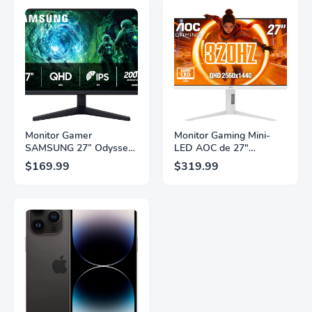
Monitor Gamer
Monitor Gaming Mini-
SAMSUNG 27” Odyssey
LED AOC de 27"
G5 G53F con Resolución
Pulgadas, QHD
$169.99
$319.99
QHD, HDR10,
2560×1440, 320Hz, 1ms
Frecuencia de
GtG, DisplayHDR, IPS,
Actualización de 200Hz,
Adaptive Sync, HDMI
Panel IPS, AMD
2.1, DisplayPort 1.4,
FreeSync™ Premium,
Soporte Ajustable en
Ecualizador Negro,
Altura, Garantía de 3
Cambio Automático de
Años Sin Puntos
Fuente,
Brillantes, Blanco,
LS27FG532ENXZA
Q27G4SLM/WS