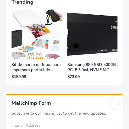
Trending
Kit de marco de fotos para
Samsung 980 SSD 500GB
impresora portátil de
PCLE 3.0x4, NVME M.2
fotografías y vídeos
2280, accionamiento sólido
$159.99
$73.99
Lifeprint 3x4,5 (blanca)
interno, almacenamiento
para PC, computadora
portátil, juegos, etc.,
tecnología HMB,
turbolighter inteligente,
Mailchimp Form
3,500MB/s, velocidad a
MZ-V8V500B/AM
Subscribe to our mailing list to get the new updates.