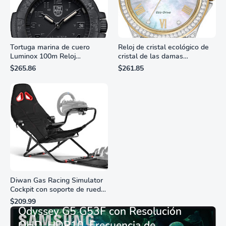
Tortuga marina de cuero
Reloj de cristal ecológico de
Luminox 100m Reloj
cristal de las damas
analógico de cuarzo
ciudadanas, 3 manos,
$265.86
$261.85
resistente al agua
marcadores de números
romanos, dial de nácar
Diwan Gas Racing Simulator
Cockpit con soporte de rueda
Monitor Gamer SAMSUNG 27”
de carreras plegable y
$209.99
asiento - Logitech
Odyssey G5 G53F con Resolución
G29/920/923/27/25,
QHD, HDR10, Frecuencia de
Thrustmaster