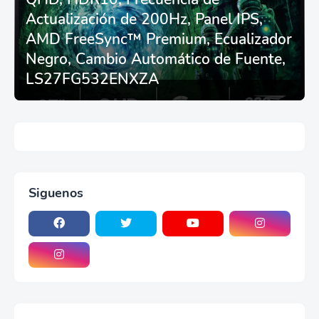
T248/X/T300RS/T150/458/TX
Actualización de 200Hz, Panel IPS,
AMD FreeSync™ Premium, Ecualizador
Negro, Cambio Automático de Fuente,
LS27FG532ENXZA
Siguenos