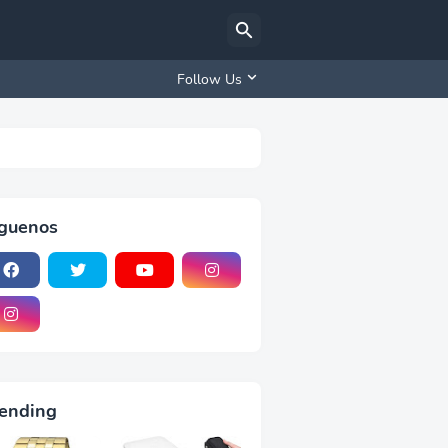
Follow Us
iguenos
ending