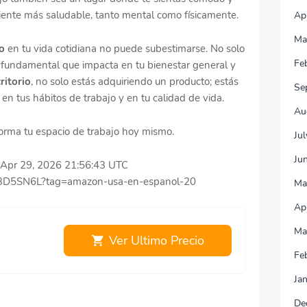
iente más saludable, tanto mental como físicamente.
Ap
Ma
io
en tu vida cotidiana no puede subestimarse. No solo
Fe
 fundamental que impacta en tu bienestar general y
ritorio
, no solo estás adquiriendo un producto; estás
Se
en tus hábitos de trabajo y en tu calidad de vida.
Au
forma tu espacio de trabajo hoy mismo.
Ju
Ju
ue Apr 29, 2026 21:56:43 UTC
D3D5SN6L?tag=amazon-usa-en-espanol-20
Ma
Ap
Ma
Ver Ultimo Precio
Fe
Ja
De