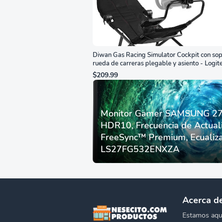
Diwan Gas Racing Simulator Cockpit con sop
rueda de carreras plegable y asiento - Logit
G29/920/923/27/25, Thrustmaster
$209.99
T248/X/T300RS/T150/458/TX
Monitor Gamer SAMSUNG 27”
HDR10, Frecuencia de Actual
FreeSync™ Premium, Ecualiza
LS27FG532ENXZA
Acerca d
Estamos aqui