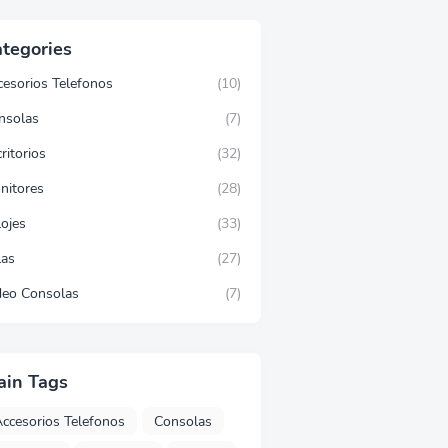
tegories
cesorios Telefonos
(10)
nsolas
(7)
ritorios
(32)
nitores
(28)
lojes
(33)
las
(27)
deo Consolas
(7)
ain Tags
ccesorios Telefonos
Consolas