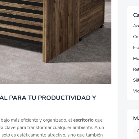
Ca
Ac
Co
Esc
Mo
Re
Sil
Vi
IAL PARA TU PRODUCTIVIDAD Y
M
bajo más eficiente y organizado, el
escritorio
que
a clave para transformar cualquier ambiente. A un
A
no solo es estéticamente atractivo, sino que también