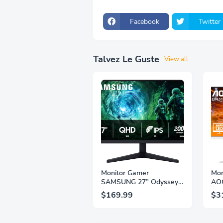
Facebook
Twitter
Talvez Le Guste
View all
Monitor Gamer
Mon
SAMSUNG 27” Odyssey
AOC
G5 G53F con Resolución
QHD
$169.99
$3
QHD, HDR10, Frecuencia
1ms
de Actualización de
IPS
200Hz, Panel IPS, AMD
2.1,