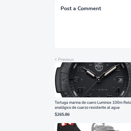
FreeSync™ Premium,
Sop
Ecualizador Negro,
Alt
Post a Comment
Cambio Automático de
Año
Fuente,
Bri
LS27FG532ENXZA
Q2
Previous
Tortuga marina de cuero Luminox 100m Relo
analógico de cuarzo resistente al agua
$265.86