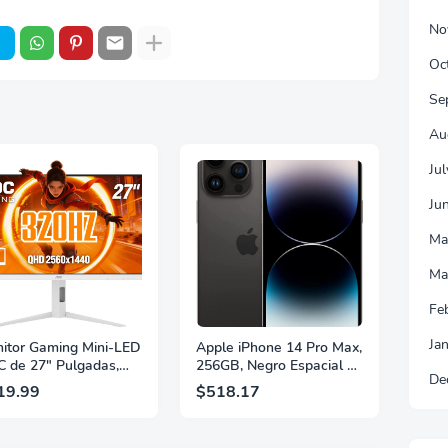
No
Oc
Se
Au
Ju
Ju
Ma
Ma
Fe
Ja
itor Gaming Mini-LED
Apple iPhone 14 Pro Max,
 de 27" Pulgadas,
256GB, Negro Espacial -
De
 2560×1440, 320Hz,
Desbloqueado
19.99
$518.17
 GtG, DisplayHDR,
(Renovado)
, Adaptive Sync, HDMI
 DisplayPort 1.4,