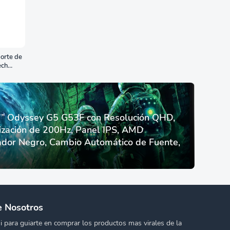
orte de
ech
 Odyssey G5 G53F con Resolución QHD,
ización de 200Hz, Panel IPS, AMD
dor Negro, Cambio Automático de Fuente,
e Nosotros
 para guiarte en comprar los productos mas virales de la