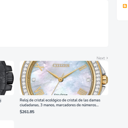
orte Ajustable en
ura, Garantía de 3
s Sin Puntos
llantes, Blanco,
7G4SLM/WS
Next
j
Reloj de cristal ecológico de cristal de las damas
ciudadanas, 3 manos, marcadores de números
romanos, dial de nácar
$261.85