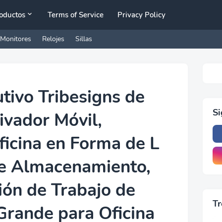
oductos
Terms of Service
Privacy Policy
Monitores
Relojes
Sillas
utivo Tribesigns de
S
ivador Móvil,
Oficina en Forma de L
de Almacenamiento,
ión de Trabajo de
Tr
rande para Oficina