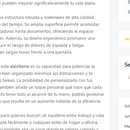
E
 pueden mejorar significativamente tu vida diaria.
S
 estructura robusta y materiales de alta calidad,
o del tiempo. Su amplia superficie permite acomodar
tadoras hasta documentos, ofreciendo el espacio
ación. Además, su diseño ergonómico promueve una
Ne
ir el riesgo de dolores de espalda y fatiga,
 largas horas frente a una pantalla.
Se
e este
escritorio
es su capacidad para potenciar la
 bien organizado minimiza las distracciones y te
tareas. La posibilidad de personalizarlo con tus
 también añade un toque personal que hace que cada
 Al tener todo al alcance de tu mano, podrás gestionar
 que resulta en un aumento notable de la eficiencia.
Ju
para quienes buscan un equilibrio entre trabajo y vida
Ju
a fácilmente a cualquier estilo de hogar u oficina,
Ma
ajo también sea un lugar donde te sientas cómodo y