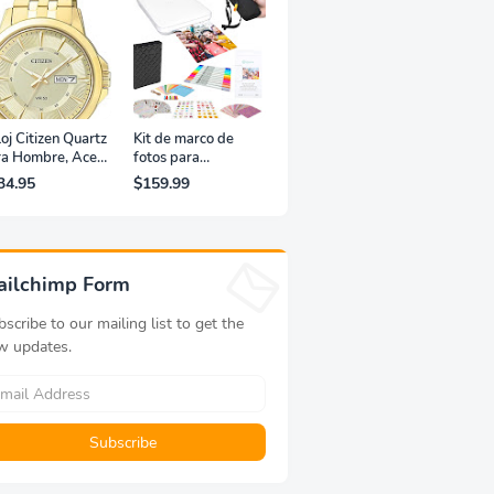
oj Citizen Quartz
Kit de marco de
ra Hombre, Acero
fotos para
xidable, Clásico,
impresora portátil
34.95
$159.99
rado
de fotografías y
vídeos Lifeprint
3x4,5 (blanca)
ailchimp Form
scribe to our mailing list to get the
w updates.