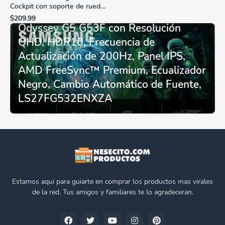
Cockpit con soporte de rueda
Monitor Gamer SAMSUNG 27”
de carreras plegable y
$209.99
asiento - Logitech
Odyssey G5 G53F con Resolución
G29/920/923/27/25,
QHD, HDR10, Frecuencia de
Thrustmaster
T248/X/T300RS/T150/458/TX
Actualización de 200Hz, Panel IPS,
AMD FreeSync™ Premium, Ecualizador
Negro, Cambio Automático de Fuente,
LS27FG532ENXZA
Estamos aqui para guiarte en comprar los productos mas virales
de la red. Tus amigos y familiares te lo agradeceran.