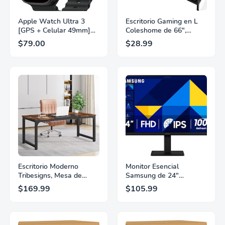
Apple Watch Ultra 3
Escritorio Gaming en L
[GPS + Celular 49mm]
Coleshome de 66",
Reloj Inteligente para
Escritorio de Esquina
$79.00
$28.99
Correr y Multideportes
para Computadora, Mesa
con Caja de Titanio
de Oficina en Casa
Resistente y Correa
Resistente, Escritorio de
Ocean Negra.
Escritura, Estación de
Comunicaciones por
Trabajo para Gaming
Satélite, Seguimiento
Más Grande, Negro.
Avanzado de Salud y
Fitness.
Escritorio Moderno
Monitor Esencial
Tribesigns, Mesa de
Samsung de 24"
Oficina Grande de 63 x
(S30GD) con Panel IPS y
$169.99
$105.99
31.5 pulgadas, Escritorio
Soporte de Inclinación,
para Computadora,
Tasa de Refresco de
Estudio y Escritura,
100Hz, Diseño
Estación de Trabajo para
Ergonómico, Cuidado