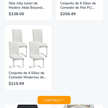
Silla Alta Junior de
Conjunto de 6 Sillas de
Madera Abiie Beyond
Comedor de Piel PU,
para Bebés y Niños
Sillas Modernas Armless
$238.00
$256.49
Pequeños - Silla Alta
Acampañadas y
Convertible 3 en 1 con
Cómodas para Cocina
Bandeja Desmontable -
con Patas de Metal
de 6 Meses a 250 Lb -
Resistentes, Color Gris
Resistente al Agua -
Madera Natural/Cojín
Negro Perla
Conjunto de 4 Sillas de
Comedor Modernas de
Piel Sintética Yaheetech
$215.99
con Respaldo Alto y
Piernas de Metal
Cromado para
Cocina/Sala/Restaurante,
Load More
Color Blanco