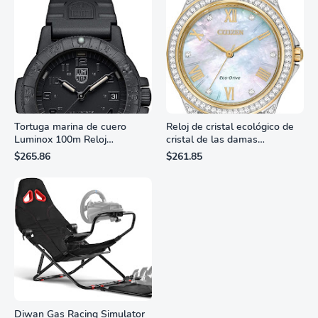
Tortuga marina de cuero
Reloj de cristal ecológico de
Luminox 100m Reloj
cristal de las damas
analógico de cuarzo
ciudadanas, 3 manos,
$265.86
$261.85
resistente al agua
marcadores de números
romanos, dial de nácar
Diwan Gas Racing Simulator