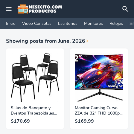
Inicio
Video Consolas
Escritorios
Monitores
Relojes
Si
Showing posts from June, 2026
Sillas de Banquete y
Monitor Gaming Curvo
Eventos Trapezoidales
ZZA de 32" FHD 1080p
de Vinilo de la Serie
240Hz 1ms VA 1500R –
$170.69
$169.99
Hercules de Flash
4000:1 Compatible con
Furniture, Sillas
FreeSync y G-SYNC,