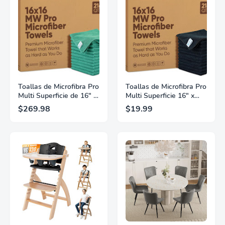
Oficina en Casa, Marco
Ocular Avanzado, Modo
de Metal Vintage Negro
Juego,
LS24D304GANXZA
Toallas de Microfibra Pro
Toallas de Microfibra Pro
Multi Superficie de 16" x
Multi Superficie 16" x
16" al por mayor | Caja:
16" al por mayor | Caja:
$269.98
$19.99
216 unidades (Verde)
216 unidades (Negro)