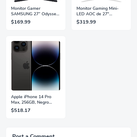
Monitor Gamer
Monitor Gaming Mini-
SAMSUNG 27” Odyssey
LED AOC de 27"
G5 G53F con Resolución
Pulgadas, QHD
$169.99
$319.99
QHD, HDR10,
2560×1440, 320Hz, 1ms
Frecuencia de
GtG, DisplayHDR, IPS,
Actualización de 200Hz,
Adaptive Sync, HDMI
Panel IPS, AMD
2.1, DisplayPort 1.4,
FreeSync™ Premium,
Soporte Ajustable en
Ecualizador Negro,
Altura, Garantía de 3
Cambio Automático de
Años Sin Puntos
Fuente,
Brillantes, Blanco,
LS27FG532ENXZA
Q27G4SLM/WS
Apple iPhone 14 Pro
Max, 256GB, Negro
Espacial - Desbloqueado
$518.17
(Renovado)
Post a Comment