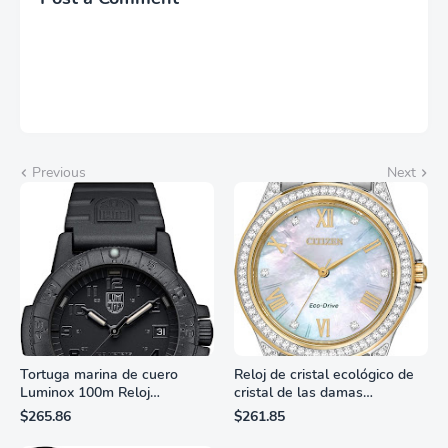
Previous
Next
Tortuga marina de cuero
Reloj de cristal ecológico de
Luminox 100m Reloj
cristal de las damas
analógico de cuarzo
ciudadanas, 3 manos,
$265.86
$261.85
resistente al agua
marcadores de números
romanos, dial de nácar