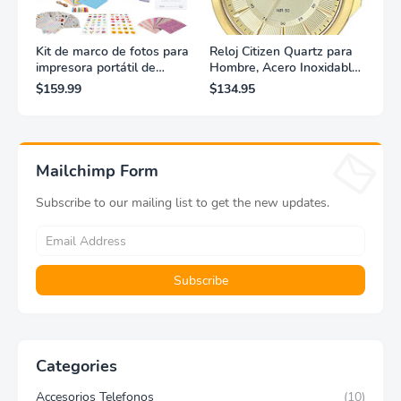
Kit de marco de fotos para
Reloj Citizen Quartz para
impresora portátil de
Hombre, Acero Inoxidable,
fotografías y vídeos
Clásico, Dorado
$159.99
$134.95
Lifeprint 3x4,5 (blanca)
Mailchimp Form
Subscribe to our mailing list to get the new updates.
Categories
Accesorios Telefonos
(10)