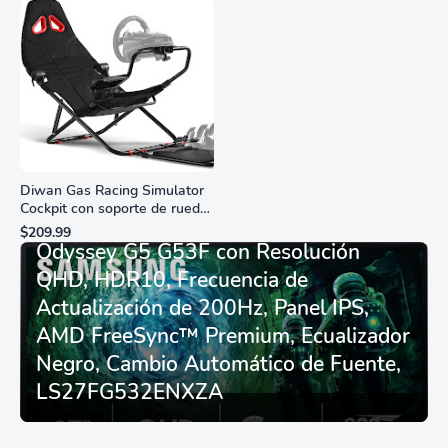
Diwan Gas Racing Simulator
Cockpit con soporte de rueda
Monitor Gamer SAMSUNG 27”
de carreras plegable y
$209.99
asiento - Logitech
Odyssey G5 G53F con Resolución
G29/920/923/27/25,
QHD, HDR10, Frecuencia de
Thrustmaster
T248/X/T300RS/T150/458/TX
Actualización de 200Hz, Panel IPS,
AMD FreeSync™ Premium, Ecualizador
Negro, Cambio Automático de Fuente,
LS27FG532ENXZA