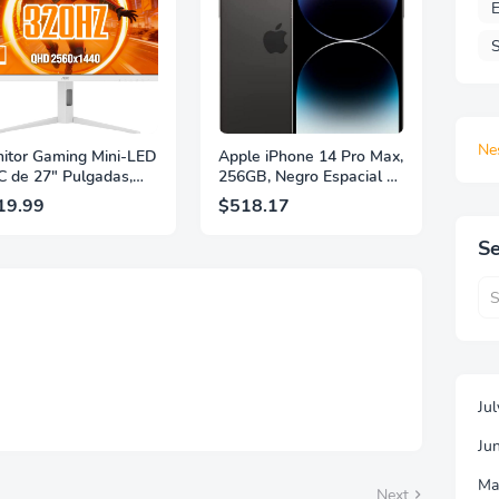
E
S
Ne
itor Gaming Mini-LED
Apple iPhone 14 Pro Max,
 de 27" Pulgadas,
256GB, Negro Espacial -
 2560×1440, 320Hz,
Desbloqueado
19.99
$518.17
 GtG, DisplayHDR,
(Renovado)
, Adaptive Sync, HDMI
Se
 DisplayPort 1.4,
orte Ajustable en
ura, Garantía de 3
s Sin Puntos
llantes, Blanco,
7G4SLM/WS
Ju
Ju
Ma
Next