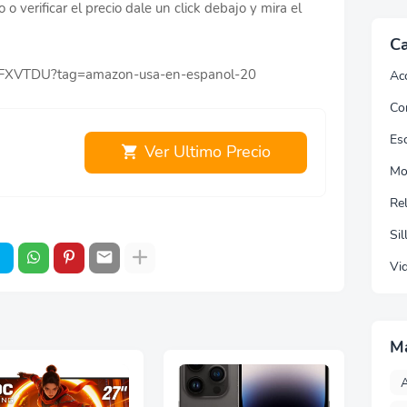
o verificar el precio dale un click debajo y mira el
Ca
1IFXVTDU?tag=amazon-usa-en-espanol-20
Ac
Co
Esc
Ver Ultimo Precio
Mo
Re
Sil
Vi
M
A