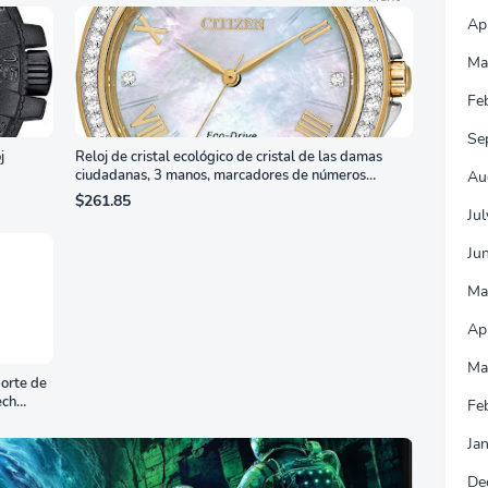
Ap
Ma
Fe
Se
j
Reloj de cristal ecológico de cristal de las damas
ciudadanas, 3 manos, marcadores de números
Au
romanos, dial de nácar
$261.85
Ju
Ju
Ma
Ap
Ma
orte de
ech
Fe
Ja
De