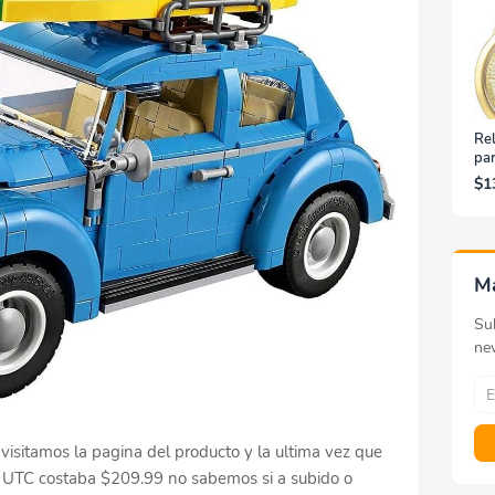
Rel
pa
Ino
$1
Do
M
Sub
ne
visitamos la pagina del producto y la ultima vez que
3 UTC costaba $209.99 no sabemos si a subido o