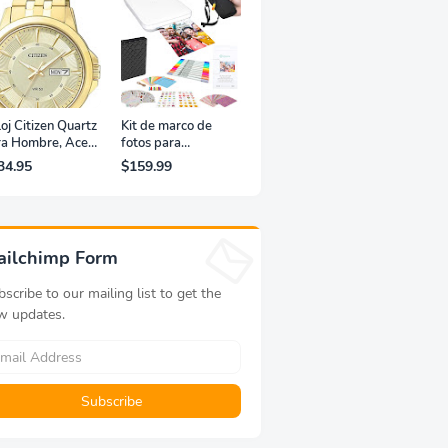
oj Citizen Quartz
Kit de marco de
ra Hombre, Acero
fotos para
xidable, Clásico,
impresora portátil
34.95
$159.99
rado
de fotografías y
vídeos Lifeprint
3x4,5 (blanca)
ailchimp Form
scribe to our mailing list to get the
w updates.