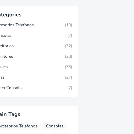
tegories
cesorios Telefonos
(10)
nsolas
(7)
ritorios
(32)
nitores
(28)
lojes
(33)
las
(27)
deo Consolas
(7)
ain Tags
ccesorios Telefonos
Consolas