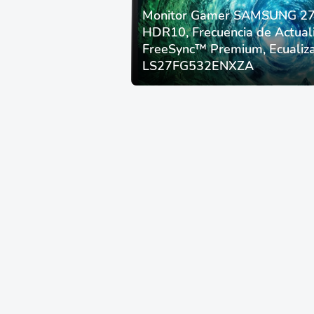
Monitor Gamer SAMSUNG 27”
HDR10, Frecuencia de Actual
FreeSync™ Premium, Ecualiza
LS27FG532ENXZA