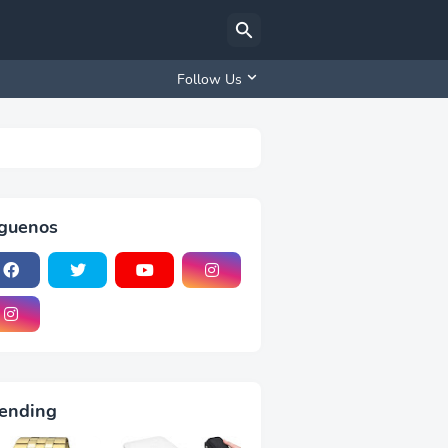
Follow Us
iguenos
ending