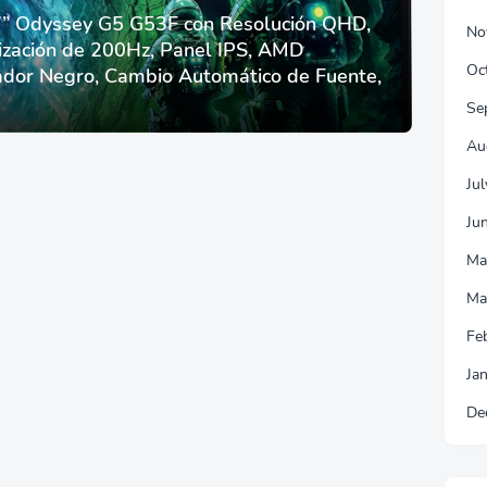
 Odyssey G5 G53F con Resolución QHD,
No
ización de 200Hz, Panel IPS, AMD
Oc
dor Negro, Cambio Automático de Fuente,
Se
Au
Ju
Ju
Ma
Ma
Fe
Ja
De