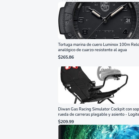
Tortuga marina de cuero Luminox 100m Relo
analógico de cuarzo resistente al agua
$265.86
Diwan Gas Racing Simulator Cockpit con sop
rueda de carreras plegable y asiento - Logit
G29/920/923/27/25, Thrustmaster
$209.99
T248/X/T300RS/T150/458/TX